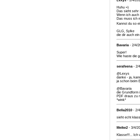
Lexys
- 2/4/20
Huhu =)
Das sieht sehr 
Wenn ich auch n
Das muss ich 
Kannst du so ei
GLG, Sylke
die dir auch ei
Bavaria
- 2/4/
Super!
Wie haste die 
serafeena
- 2/
@Lexys
danke - ja, kan
ja schon beim 
@Bavaria
die Grundform i
PDF draus zu ma
*wink*
Bella2010
- 2/
sieht echt klass
Meike2
- 3/4/2
Klasse!!!... Ic