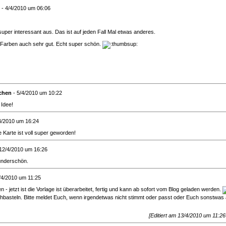
- 4/4/2010 um 06:06
 super interessant aus. Das ist auf jeden Fall Mal etwas anderes.
e Farben auch sehr gut. Echt super schön.
rchen
- 5/4/2010 um 10:22
 Idee!
4/2010 um 16:24
 Karte ist voll super geworden!
12/4/2010 um 16:26
wunderschön.
/4/2010 um 11:25
n - jetzt ist die Vorlage ist überarbeitet, fertig und kann ab sofort vom Blog geladen werden.
basteln. Bitte meldet Euch, wenn irgendetwas nicht stimmt oder passt oder Euch sonstwas au
[Editiert am 13/4/2010 um 11:2