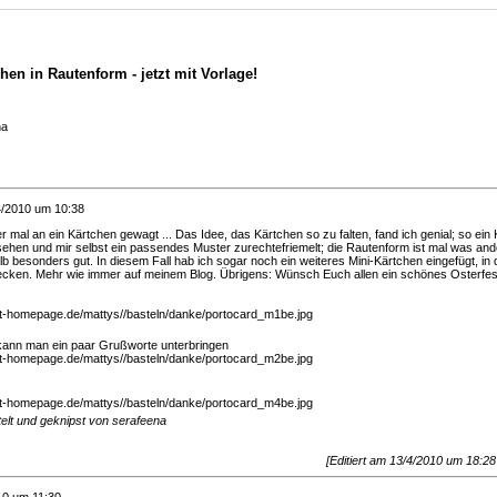
hen in Rautenform - jetzt mit Vorlage!
na
4/2010 um 10:38
 mal an ein Kärtchen gewagt ... Das Idee, das Kärtchen so zu falten, fand ich genial; so ein
ehen und mir selbst ein passendes Muster zurechtefriemelt; die Rautenform ist mal was and
b besonders gut. In diesem Fall hab ich sogar noch ein weiteres Mini-Kärtchen eingefügt, in
ecken. Mehr wie immer auf meinem Blog. Übrigens: Wünsch Euch allen ein schönes Osterfes
r kann man ein paar Grußworte unterbringen
elt und geknipst von serafeena
[Editiert am 13/4/2010 um 18:2