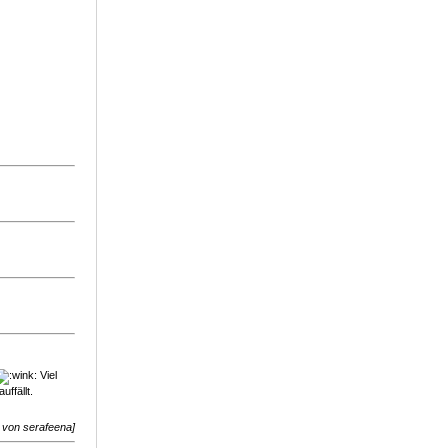
Viel
ffällt.
6 von serafeena]