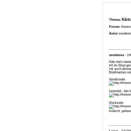
Kärtc
Thema:
Forum:
Karten
Autor
serafee
serafeena
- 2/
Hab mich wieder
ich im Shop ges
mir auch deshal
Briefmarken st
Vorderseite
Innenteil - hie
Rückseite
erdacht, gebast