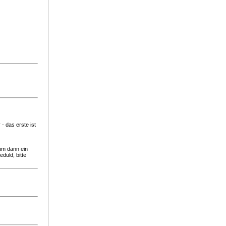
- das erste ist
 um dann ein
duld, bitte