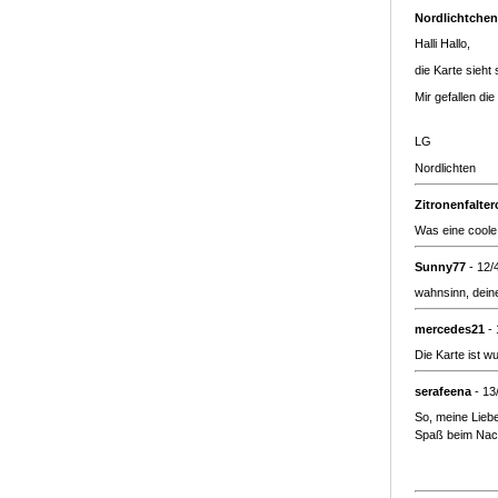
Nordlichtchen
Halli Hallo,
die Karte sieht
Mir gefallen di
LG
Nordlichten
Zitronenfalte
Was eine coole
Sunny77
- 12/
wahnsinn, deine
mercedes21
- 
Die Karte ist 
serafeena
- 13
So, meine Liebe
Spaß beim Nach