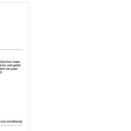
 Kärtchen hatte
eres und gefiel
 dem ein paar
t!
8 von serafeena]