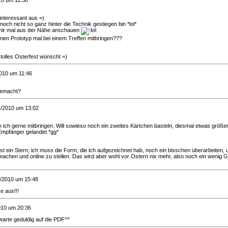
10 um 11:30
interessant aus =)
och nicht so ganz hinter die Technik gestiegen bin *lol*
mir mal aus der Nähe anschauen
nen Prototyp mal bei einem Treffen mitbringen???
n tolles Osterfest wünscht =)
2010 um 11:46
gemacht?
4/2010 um 13:02
n ich gerne mitbringen. Will sowieso noch ein zweites Kärtchen basteln, diesmal etwas größer 
Empfänger gelandet *gg*
st ein Stern; ich muss die Form, die ich aufgezeichnet hab, noch ein bisschen überarbeiten,
chen und online zu stellen. Das wird aber wohl vor Ostern nix mehr, also noch ein wenig Ge
4/2010 um 15:48
e aus!!!
010 um 20:36
h warte geduldig auf die PDF^^