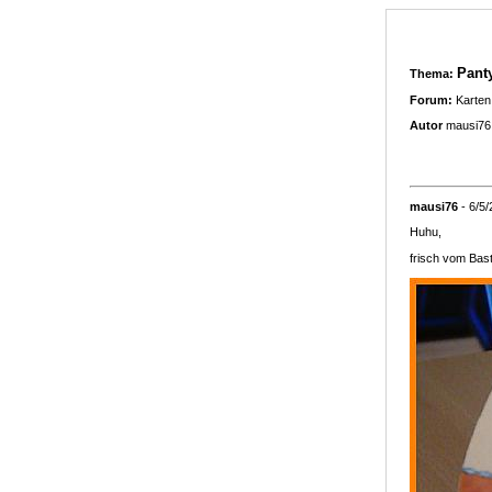
Pant
Thema:
Forum:
Karten
Autor
mausi76
mausi76
- 6/5
Huhu,
frisch vom Bast