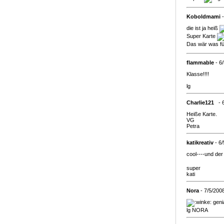
Koboldmami
-
die ist ja heiß
Super Karte
Das wär was f
flammable
- 6
Klasse!!!!
lg
Charlie121
- 
Heiße Karte.
VG
Petra
katikreativ
- 6
cool----und de
super
kati
Nora
- 7/5/200
geni
lg NORA