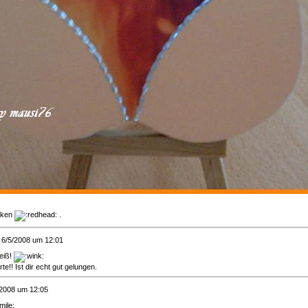
cken
.
 6/5/2008 um 12:01
heiß!
rte!! Ist dir echt gut gelungen.
/2008 um 12:05