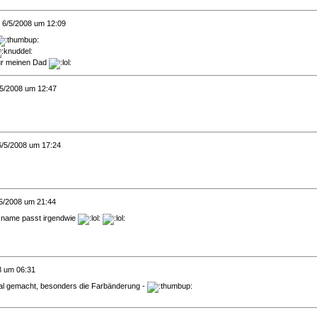
 6/5/2008 um 12:09
ür meinen Dad
/5/2008 um 12:47
6/5/2008 um 17:24
/5/2008 um 21:44
r name passt irgendwie
8 um 06:31
al gemacht, besonders die Farbänderung -