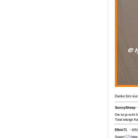
Danke fürs ku
SunnySheep
-
Die ist ja echt 
Total witzige Ka
Elbin71
- 6/5
Super!