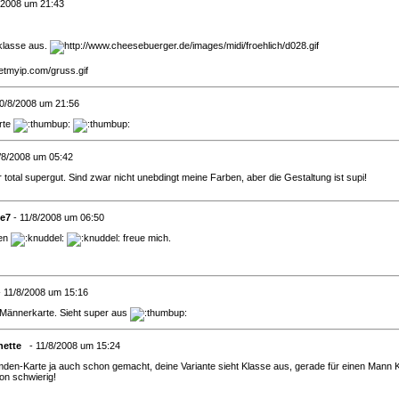
/2008 um 21:43
 klasse aus.
0/8/2008 um 21:56
rte
/8/2008 um 05:42
ir total supergut. Sind zwar nicht unebdingt meine Farben, aber die Gestaltung ist supi!
e7
- 11/8/2008 um 06:50
len
freue mich.
 11/8/2008 um 15:16
a-Männerkarte. Sieht super aus
nette
- 11/8/2008 um 15:24
mden-Karte ja auch schon gemacht, deine Variante sieht Klasse aus, gerade für einen Mann 
on schwierig!