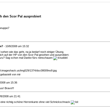
ch den Scor Pal ausprobiert
hnuppe7
e7
- 10/8/2008 um 15:32
 sehen wie das geht, na ja bedarf noch einiger Übung.
 ich auf der HP von den Scor Pal gesehen und ausprobiert.
azu? Sag schon mal Danke fürs reinschauen
 gebastelt von mir
/2008 um 15:36
aus! Bravo!!!
/8/2008 um 21:41
 - eine richtig schöne Herrenkarte ohne viel Schnickschnack