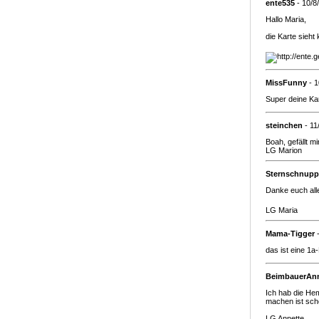
ente535
- 10/8
Hallo Maria,
die Karte sieht
MissFunny
- 1
Super deine Ka
steinchen
- 11
Boah, gefällt m
LG Marion
Sternschnupp
Danke euch al
LG Maria
Mama-Tigger
-
das ist eine 1
BeimbauerAn
Ich hab die He
machen ist sch
LG Annette