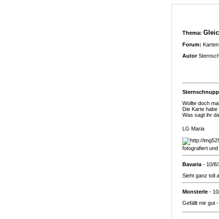
Glei
Thema:
Forum:
Karten
Autor
Sternsc
Sternschnupp
Wollte doch mal
Die Karte habe
Was sagt ihr d
LG Maria
fotografiert und
Bavaria
- 10/8
Sieht ganz toll 
Monsterle
- 10
Gefällt mir gut