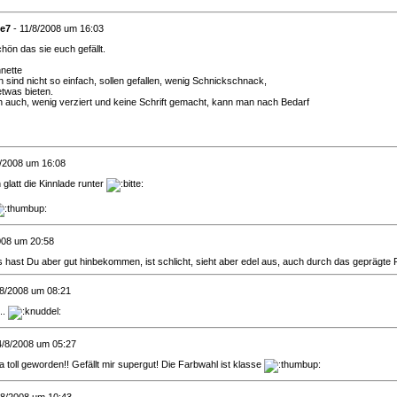
e7
- 11/8/2008 um 16:03
ön das sie euch gefällt.
nette
 sind nicht so einfach, sollen gefallen, wenig Schnickschnack,
twas bieten.
h auch, wenig verziert und keine Schrift gemacht, kann man nach Bedarf
8/2008 um 16:08
h glatt die Kinnlade runter
008 um 20:58
s hast Du aber gut hinbekommen, ist schlicht, sieht aber edel aus, auch durch das geprägte P
/8/2008 um 08:21
..
4/8/2008 um 05:27
ja toll geworden!! Gefällt mir supergut! Die Farbwahl ist klasse