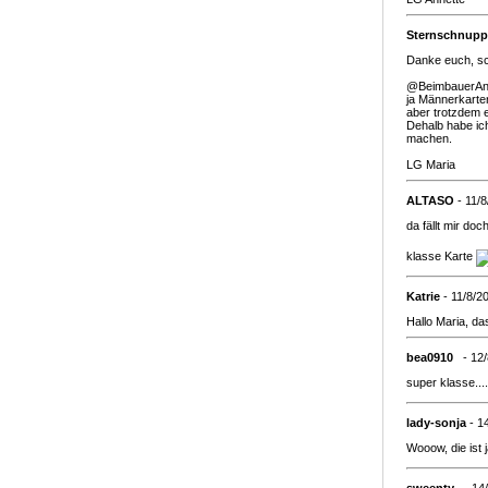
Sternschnupp
Danke euch, sch
@BeimbauerAn
ja Männerkarten
aber trotzdem e
Dehalb habe ic
machen.
LG Maria
ALTASO
- 11/
da fällt mir doc
klasse Karte
Katrie
- 11/8/2
Hallo Maria, da
bea0910
- 12
super klasse....
lady-sonja
- 1
Wooow, die ist 