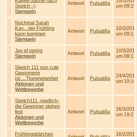
Kaffee-Sahne nach
10/3/201
Antwort
Pulsatilla
Sketch ;-)
um 09:15
Stempeln
Nochmal Sarah
Kay... der Frühling
10/3/201
Antwort
Pulsatilla
kann kommen
um 09:13
Stempeln
Joy of spring
10/3/201
Antwort
Pulsatilla
Stempeln
um 09:11
Sketch 111 non cute
Gewinnerin
24/4/201
ist.....Trommelwirbel
Antwort
Pulsatilla
um 10:16
Aktionen und
Wettbewerbe
Sketch111 -niedlich-
die Gewinner stehen
26/3/201
fest
Antwort
Pulsatilla
um 19:27
Aktionen und
Wettbewerbe
Frühlingsbärchen
16/2/201
Antwort
Pulsatilla