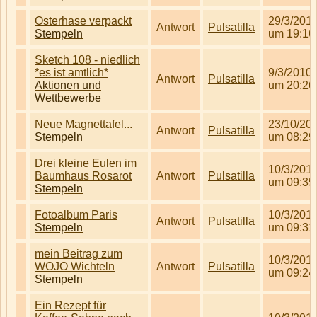
Osterhase verpackt
29/3/201
Antwort
Pulsatilla
Stempeln
um 19:16
Sketch 108 - niedlich
*es ist amtlich*
9/3/2010
Antwort
Pulsatilla
Aktionen und
um 20:26
Wettbewerbe
Neue Magnettafel...
23/10/20
Antwort
Pulsatilla
Stempeln
um 08:29
Drei kleine Eulen im
10/3/201
Baumhaus Rosarot
Antwort
Pulsatilla
um 09:35
Stempeln
Fotoalbum Paris
10/3/201
Antwort
Pulsatilla
Stempeln
um 09:31
mein Beitrag zum
10/3/201
WOJO Wichteln
Antwort
Pulsatilla
um 09:24
Stempeln
Ein Rezept für