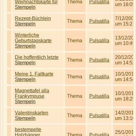
Weihnachtskarte für
Thema
Pulsatilla
um 16:05
Stempeln
Rezept-Büchlein
7/12/200
Thema
Pulsatilla
Stempeln
um 15:21
Winterliche
13/12/20
Geburtstagskarte
Thema
Pulsatilla
um 10:49
Stempeln
Die hoffentlich letzte
20/12/20
Thema
Pulsatilla
Stempeln
um 14:52
Meine 1. Faltkarte
10/1/201
Thema
Pulsatilla
Stempeln
um 14:54
Magnettafel alla
10/1/201
Frankymouse
Thema
Pulsatilla
um 18:25
Stempeln
Valentinskarten
14/2/201
Thema
Pulsatilla
Stempeln
um 13:10
bestempelte
25/1/201
Holzhänger
Thema
Pulsatilla