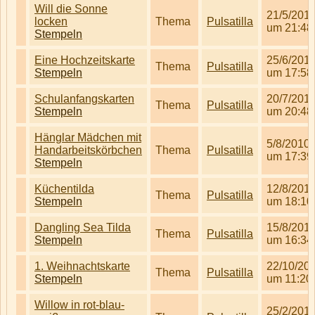
Will die Sonne
21/5/201
locken
Thema
Pulsatilla
um 21:48
Stempeln
Eine Hochzeitskarte
25/6/201
Thema
Pulsatilla
Stempeln
um 17:58
Schulanfangskarten
20/7/201
Thema
Pulsatilla
Stempeln
um 20:48
Hänglar Mädchen mit
5/8/2010
Handarbeitskörbchen
Thema
Pulsatilla
um 17:39
Stempeln
Küchentilda
12/8/201
Thema
Pulsatilla
Stempeln
um 18:10
Dangling Sea Tilda
15/8/201
Thema
Pulsatilla
Stempeln
um 16:34
1. Weihnachtskarte
22/10/20
Thema
Pulsatilla
Stempeln
um 11:20
Willow in rot-blau-
25/2/201