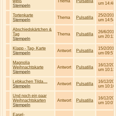
weiß
Thema
Pulsatilla
um 14:48
Stempeln
Tortenkarte
25/2/201
Thema
Pulsatilla
Stempeln
um 14:54
Abschiedskärtchen &
26/6/201
Tag
Thema
Pulsatilla
um 20:11
Stempeln
Klapp - Tag- Karte
15/2/201
Antwort
Pulsatilla
Stempeln
um 09:57
Magnolia
16/12/20
Weihnachtskarte
Antwort
Pulsatilla
um 10:13
Stempeln
Lebkuchen Tilda....
16/12/20
Antwort
Pulsatilla
Stempeln
um 10:10
Und noch ein paar
16/12/20
Weihnachtskarten
Antwort
Pulsatilla
um 10:07
Stempeln
Easel-