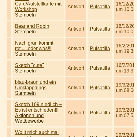
Card/Aufstellkarte mit
16/12/20
Antwort
Pulsatilla
Workshop
um 10:04
Stempeln
Bear and Robin
16/12/20
Antwort
Pulsatilla
Stempeln
um 10:01
Nach grün kommt
16/2/201
rot......oder was!!!
Antwort
Pulsatilla
um 19:32
Stempeln
Sketch "cute"
16/2/201
Antwort
Pulsatilla
Stempeln
um 19:31
blau-braun und ein
19/3/201
Umklappdings
Antwort
Pulsatilla
um 08:00
Stempeln
Sketch 109 niedlich ~
Es ist entschieden!!!
19/3/201
Antwort
Pulsatilla
Aktionen und
um 07:55
Wettbewerbe
Wollt mich auch mal
29/3/201