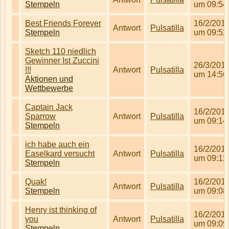
Stempeln
um 09:54
Best Friends Forever
16/2/201
Antwort
Pulsatilla
Stempeln
um 09:52
Sketch 110 niedlich
Gewinner Ist Zuccini
26/3/201
!!!
Antwort
Pulsatilla
um 14:56
Aktionen und
Wettbewerbe
Captain Jack
16/2/201
Sparrow
Antwort
Pulsatilla
um 09:14
Stempeln
ich habe auch ein
16/2/201
Easelkard versucht
Antwort
Pulsatilla
um 09:12
Stempeln
Quak!
16/2/201
Antwort
Pulsatilla
Stempeln
um 09:08
Henry ist thinking of
16/2/201
you
Antwort
Pulsatilla
um 09:09
Stempeln