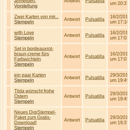
anmelden.
Antwort
Pulsatilla
um 20:37
Vorstellung
Zwei Karten von mir...
16/2/201
Antwort
Pulsatilla
Stempeln
um 17:10
with Love
16/2/201
Antwort
Pulsatilla
Stempeln
um 17:03
Set in bordeauxrot-
braun-creme fürs
16/2/201
Antwort
Pulsatilla
Farbwichteln
um 17:07
Stempeln
ein paar Karten
29/3/201
Antwort
Pulsatilla
Stempeln
um 19:49
Tilda wünscht frohe
29/3/201
Ostern
Antwort
Pulsatilla
um 19:45
Stempeln
Neues DigiStempel-
Paket zum Gratis-
29/3/201
Antwort
Pulsatilla
Download!
um 19:37
Stempeln