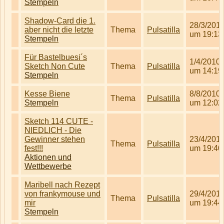
Stempeln
Shadow-Card die 1.
28/3/201
aber nicht die letzte
Thema
Pulsatilla
um 19:13
Stempeln
Für Bastelbuesi´s
1/4/2010
Sketch Non Cute
Thema
Pulsatilla
um 14:19
Stempeln
Kesse Biene
8/8/2010
Thema
Pulsatilla
Stempeln
um 12:02
Sketch 114 CUTE -
NIEDLICH - Die
Gewinner stehen
23/4/201
Thema
Pulsatilla
fest!!!
um 19:40
Aktionen und
Wettbewerbe
Maribell nach Rezept
von frankymouse und
29/4/201
Thema
Pulsatilla
mir
um 19:44
Stempeln