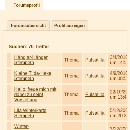
Forumsprofil
Forumsübersicht
Profil anzeigen
Suchen:
70
Treffer
Hänglar-Hänger
3/4/2010
Thema
Pulsatilla
Stempeln
um 14:55
Kleine Tilda-Hexe
4/9/2010
Thema
Pulsatilla
Stempeln
um 08:58
Hallo, freue mich mit
22/10/20
dabei zu sein!
Thema
Pulsatilla
um 13:41
Vorstellung
Lila Winterkarte
5/12/200
Thema
Pulsatilla
Stempeln
um 20:23
Winter-
3/12/200