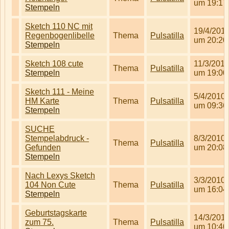
um 19:17
Stempeln
Sketch 110 NC mit
19/4/201
Regenbogenlibelle
Thema
Pulsatilla
um 20:20
Stempeln
Sketch 108 cute
11/3/201
Thema
Pulsatilla
Stempeln
um 19:00
Sketch 111 - Meine
5/4/2010
HM Karte
Thema
Pulsatilla
um 09:36
Stempeln
SUCHE
Stempelabdruck -
8/3/2010
Thema
Pulsatilla
Gefunden
um 20:08
Stempeln
Nach Lexys Sketch
3/3/2010
104 Non Cute
Thema
Pulsatilla
um 16:04
Stempeln
Geburtstagskarte
14/3/201
zum 75.
Thema
Pulsatilla
um 10:40