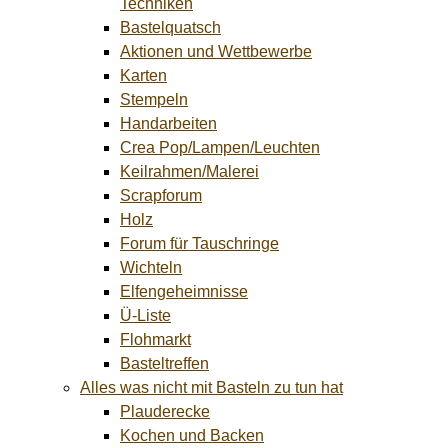
Techniken
Bastelquatsch
Aktionen und Wettbewerbe
Karten
Stempeln
Handarbeiten
Crea Pop/Lampen/Leuchten
Keilrahmen/Malerei
Scrapforum
Holz
Forum für Tauschringe
Wichteln
Elfengeheimnisse
Ü-Liste
Flohmarkt
Basteltreffen
Alles was nicht mit Basteln zu tun hat
Plauderecke
Kochen und Backen