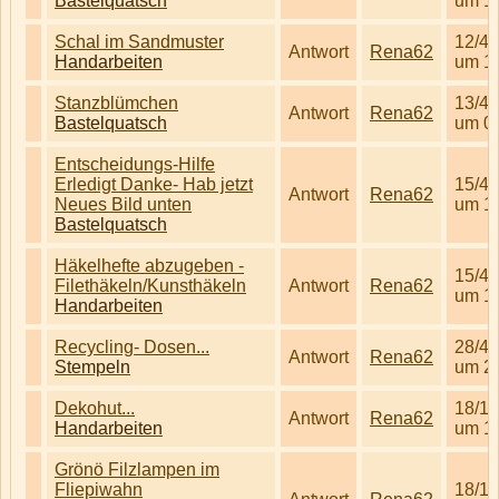
Bastelquatsch
um 1
Schal im Sandmuster
12/4/
Antwort
Rena62
Handarbeiten
um 1
Stanzblümchen
13/4/
Antwort
Rena62
Bastelquatsch
um 0
Entscheidungs-Hilfe
Erledigt Danke- Hab jetzt
15/4/
Antwort
Rena62
Neues Bild unten
um 1
Bastelquatsch
Häkelhefte abzugeben -
15/4/
Filethäkeln/Kunsthäkeln
Antwort
Rena62
um 1
Handarbeiten
Recycling- Dosen...
28/4/
Antwort
Rena62
Stempeln
um 2
Dekohut...
18/1/
Antwort
Rena62
Handarbeiten
um 1
Grönö Filzlampen im
Fliepiwahn
18/1/