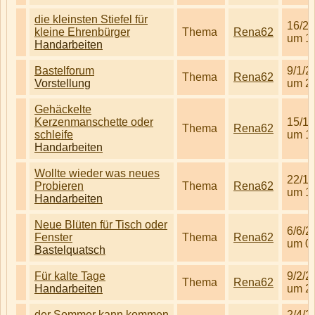
die kleinsten Stiefel für
16/2/
kleine Ehrenbürger
Thema
Rena62
um 1
Handarbeiten
Bastelforum
9/1/2
Thema
Rena62
Vorstellung
um 2
Gehäckelte
Kerzenmanschette oder
15/1/
Thema
Rena62
schleife
um 1
Handarbeiten
Wollte wieder was neues
22/1/
Probieren
Thema
Rena62
um 1
Handarbeiten
Neue Blüten für Tisch oder
6/6/2
Fenster
Thema
Rena62
um 0
Bastelquatsch
Für kalte Tage
9/2/2
Thema
Rena62
Handarbeiten
um 2
der Sommer kann kommen
2/4/2