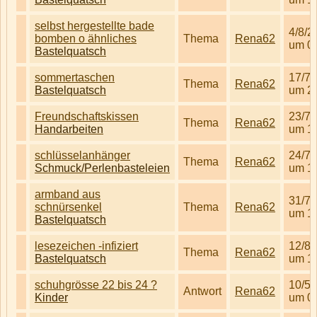
selbst hergestellte bade
4/8/2
bomben o ähnliches
Thema
Rena62
um 0
Bastelquatsch
sommertaschen
17/7/
Thema
Rena62
Bastelquatsch
um 2
Freundschaftskissen
23/7/
Thema
Rena62
Handarbeiten
um 1
schlüsselanhänger
24/7/
Thema
Rena62
Schmuck/Perlenbasteleien
um 1
armband aus
31/7/
schnürsenkel
Thema
Rena62
um 1
Bastelquatsch
lesezeichen -infiziert
12/8/
Thema
Rena62
Bastelquatsch
um 1
schuhgrösse 22 bis 24 ?
10/5/
Antwort
Rena62
Kinder
um 0