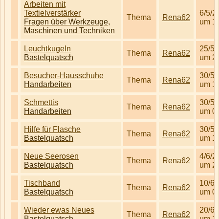
Arbeiten mit
Textielverstärker
6/5/2
Thema
Rena62
Fragen über Werkzeuge,
um 1
Maschinen und Techniken
Leuchtkugeln
25/5/
Thema
Rena62
Bastelquatsch
um 2
Besucher-Hausschuhe
30/5/
Thema
Rena62
Handarbeiten
um 1
Schmettis
30/5/
Thema
Rena62
Handarbeiten
um 0
Hilfe für Flasche
30/5/
Thema
Rena62
Bastelquatsch
um 1
Neue Seerosen
4/6/2
Thema
Rena62
Bastelquatsch
um 2
Tischband
10/6/
Thema
Rena62
Bastelquatsch
um 0
Wieder ewas Neues
20/6/
Thema
Rena62
Bastelquatsch
um 1