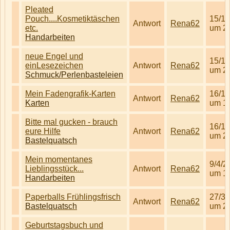
Pleated
Pouch....Kosmetiktäschen
15/1/
Antwort
Rena62
etc.
um 2
Handarbeiten
neue Engel und
15/1/
einLesezeichen
Antwort
Rena62
um 2
Schmuck/Perlenbasteleien
Mein Fadengrafik-Karten
16/1/
Antwort
Rena62
Karten
um 1
Bitte mal gucken - brauch
16/1/
eure Hilfe
Antwort
Rena62
um 2
Bastelquatsch
Mein momentanes
9/4/2
Lieblingsstück...
Antwort
Rena62
um 1
Handarbeiten
Paperballs Frühlingsfrisch
27/3/
Antwort
Rena62
Bastelquatsch
um 2
Geburtstagsbuch und