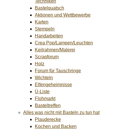
Techniken
Bastelquatsch
Aktionen und Wettbewerbe
Karten
Stempeln
Handarbeiten
Crea Pop/Lampen/Leuchten
Keilrahmen/Malerei
Scrapforum
Holz
Forum für Tauschringe
Wichteln
Elfengeheimnisse
Ü-Liste
Flohmarkt
Basteltreffen
Alles was nicht mit Basteln zu tun hat
Plauderecke
Kochen und Backen