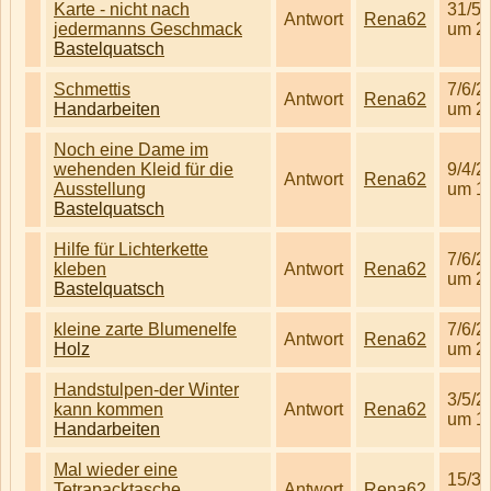
Karte - nicht nach
31/5/
Antwort
Rena62
jedermanns Geschmack
um 2
Bastelquatsch
Schmettis
7/6/2
Antwort
Rena62
Handarbeiten
um 2
Noch eine Dame im
wehenden Kleid für die
9/4/2
Antwort
Rena62
Ausstellung
um 1
Bastelquatsch
Hilfe für Lichterkette
7/6/2
kleben
Antwort
Rena62
um 2
Bastelquatsch
kleine zarte Blumenelfe
7/6/2
Antwort
Rena62
Holz
um 2
Handstulpen-der Winter
3/5/2
kann kommen
Antwort
Rena62
um 1
Handarbeiten
Mal wieder eine
15/3/
Tetrapacktasche
Antwort
Rena62