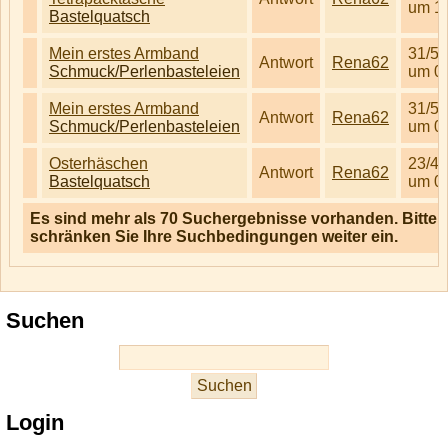
um 1
Bastelquatsch
Mein erstes Armband
31/5/
Antwort
Rena62
Schmuck/Perlenbasteleien
um 0
Mein erstes Armband
31/5/
Antwort
Rena62
Schmuck/Perlenbasteleien
um 0
Osterhäschen
23/4/
Antwort
Rena62
Bastelquatsch
um 0
Es sind mehr als 70 Suchergebnisse vorhanden. Bitte
schränken Sie Ihre Suchbedingungen weiter ein.
Suchen
Login