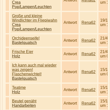
Antwort
Rena62
Crea
um 1
Pop/Lampen/Leuchten
Große und kleine
Windlichter im Fliepiwahn
19/1/
Antwort
Rena62
Crea
um 1
Pop/Lampen/Leuchten
Orchideenseife!
21/4/
Antwort
Rena62
Bastelquatsch
um 1
Frische Eier
21/4/
Antwort
Rena62
Holz
um 0
Ich kann auch mal wieder
was zeigen!
15/1/
Antwort
Rena62
Flaschenwichtel!
um 0
Bastelquatsch
Teatime
15/1/
Antwort
Rena62
Holz
um 1
Beutel genäht
15/1/
Antwort
Rena62
Handarbeiten
um 1