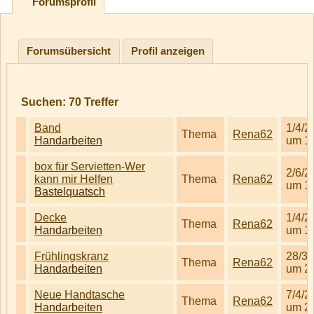
Forumsprofil
Forumsübersicht
Profil anzeigen
Suchen:
70
Treffer
Band
1/4/2
Thema
Rena62
Handarbeiten
um 1
box für Servietten-Wer
2/6/2
kann mir Helfen
Thema
Rena62
um 1
Bastelquatsch
Decke
1/4/2
Thema
Rena62
Handarbeiten
um 1
Frühlingskranz
28/3/
Thema
Rena62
Handarbeiten
um 2
Neue Handtasche
7/4/2
Thema
Rena62
Handarbeiten
um 2