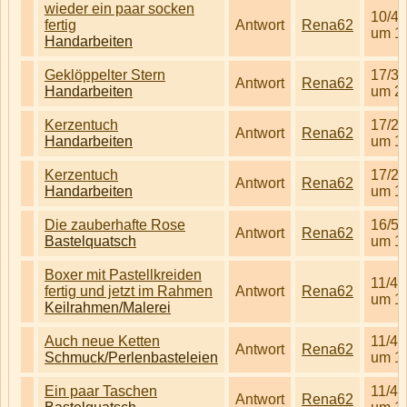
wieder ein paar socken
10/4/
fertig
Antwort
Rena62
um 1
Handarbeiten
Geklöppelter Stern
17/3/
Antwort
Rena62
Handarbeiten
um 2
Kerzentuch
17/2/
Antwort
Rena62
Handarbeiten
um 1
Kerzentuch
17/2/
Antwort
Rena62
Handarbeiten
um 1
Die zauberhafte Rose
16/5/
Antwort
Rena62
Bastelquatsch
um 1
Boxer mit Pastellkreiden
11/4/
fertig und jetzt im Rahmen
Antwort
Rena62
um 1
Keilrahmen/Malerei
Auch neue Ketten
11/4/
Antwort
Rena62
Schmuck/Perlenbasteleien
um 1
Ein paar Taschen
11/4/
Antwort
Rena62