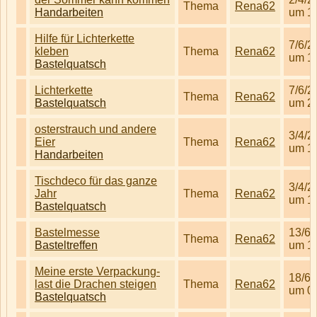
Thema
Rena62
Handarbeiten
um 1
Hilfe für Lichterkette
7/6/2
kleben
Thema
Rena62
um 1
Bastelquatsch
Lichterkette
7/6/2
Thema
Rena62
Bastelquatsch
um 2
osterstrauch und andere
3/4/2
Eier
Thema
Rena62
um 1
Handarbeiten
Tischdeco für das ganze
3/4/2
Jahr
Thema
Rena62
um 1
Bastelquatsch
Bastelmesse
13/6/
Thema
Rena62
Basteltreffen
um 1
Meine erste Verpackung-
18/6/
last die Drachen steigen
Thema
Rena62
um 0
Bastelquatsch