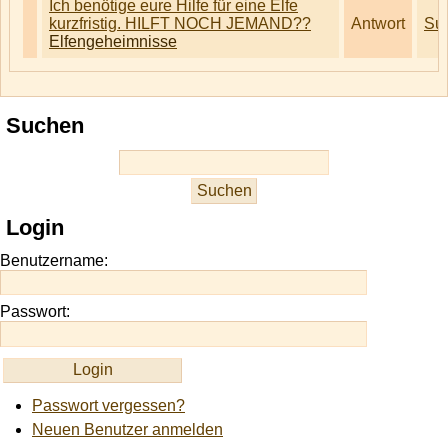
Ich benötige eure Hilfe für eine Elfe
kurzfristig. HILFT NOCH JEMAND??
Antwort
Su
Elfengeheimnisse
Suchen
Login
Benutzername:
Passwort:
Passwort vergessen?
Neuen Benutzer anmelden