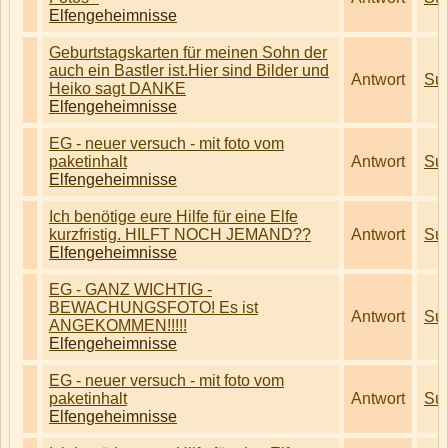
Elfengeheimnisse
Geburtstagskarten für meinen Sohn der
auch ein Bastler ist.Hier sind Bilder und
Antwort
Su
Heiko sagt DANKE
Elfengeheimnisse
EG - neuer versuch - mit foto vom
paketinhalt
Antwort
Su
Elfengeheimnisse
Ich benötige eure Hilfe für eine Elfe
kurzfristig. HILFT NOCH JEMAND??
Antwort
Su
Elfengeheimnisse
EG - GANZ WICHTIG -
BEWACHUNGSFOTO! Es ist
Antwort
Su
ANGEKOMMEN!!!!!
Elfengeheimnisse
EG - neuer versuch - mit foto vom
paketinhalt
Antwort
Su
Elfengeheimnisse