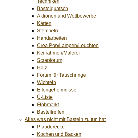
Techniken
Bastelquatsch
Aktionen und Wettbewerbe
Karten
Stempeln
Handarbeiten
Crea Pop/Lampen/Leuchten
Keilrahmen/Malerei
Scrapforum
Holz
Forum für Tauschringe
Wichteln
Elfengeheimnisse
Ü-Liste
Flohmarkt
Basteltreffen
Alles was nicht mit Basteln zu tun hat
Plauderecke
Kochen und Backen