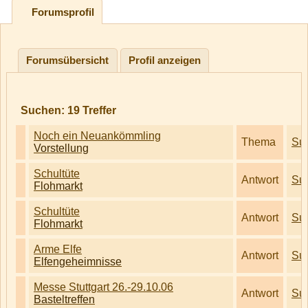
Forumsprofil
Forumsübersicht
Profil anzeigen
Suchen:
19
Treffer
Noch ein Neuankömmling
Thema
Su
Vorstellung
Schultüte
Antwort
Su
Flohmarkt
Schultüte
Antwort
Su
Flohmarkt
Arme Elfe
Antwort
Su
Elfengeheimnisse
Messe Stuttgart 26.-29.10.06
Antwort
Su
Basteltreffen