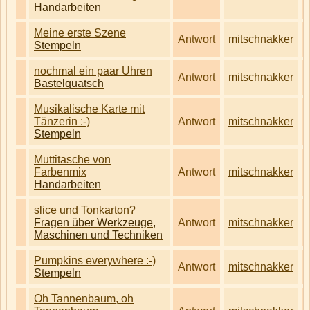
Handarbeiten
Meine erste Szene
Antwort
mitschnakker
Stempeln
nochmal ein paar Uhren
Antwort
mitschnakker
Bastelquatsch
Musikalische Karte mit
Tänzerin :-)
Antwort
mitschnakker
Stempeln
Muttitasche von
Farbenmix
Antwort
mitschnakker
Handarbeiten
slice und Tonkarton?
Fragen über Werkzeuge,
Antwort
mitschnakker
Maschinen und Techniken
Pumpkins everywhere :-)
Antwort
mitschnakker
Stempeln
Oh Tannenbaum, oh