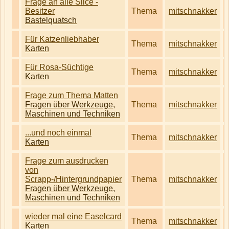
Frage an alle Slice -
Besitzer
Thema
mitschnakker
Bastelquatsch
Für Katzenliebhaber
Thema
mitschnakker
Karten
Für Rosa-Süchtige
Thema
mitschnakker
Karten
Frage zum Thema Matten
Fragen über Werkzeuge,
Thema
mitschnakker
Maschinen und Techniken
...und noch einmal
Thema
mitschnakker
Karten
Frage zum ausdrucken
von
Scrapp-/Hintergrundpapier
Thema
mitschnakker
Fragen über Werkzeuge,
Maschinen und Techniken
wieder mal eine Easelcard
Thema
mitschnakker
Karten