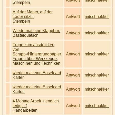
Antwort
mitschnakker
Stempeln
Auf der Mauer, auf der
Lauer sitzt...
Antwort
mitschnakker
Stempeln
Wiedermal eine Klappbox
Antwort
mitschnakker
Bastelquatsch
Frage zum ausdrucken
von
Scrapp-/Hintergrundpapier
Antwort
mitschnakker
Fragen über Werkzeuge,
Maschinen und Techniken
wieder mal eine Easelcard
Antwort
mitschnakker
Karten
wieder mal eine Easelcard
Antwort
mitschnakker
Karten
4 Monate Arbeit + endlich
fertig! :-)
Antwort
mitschnakker
Handarbeiten