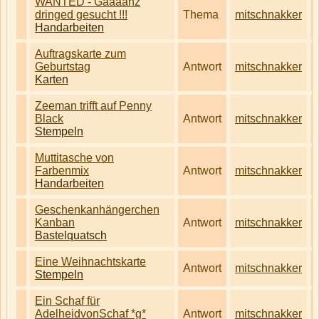
WANTED - Gaaaanz
dringed gesucht !!!
Thema
mitschnakker
Handarbeiten
Auftragskarte zum
Geburtstag
Antwort
mitschnakker
Karten
Zeeman trifft auf Penny
Black
Antwort
mitschnakker
Stempeln
Muttitasche von
Farbenmix
Antwort
mitschnakker
Handarbeiten
Geschenkanhängerchen
Kanban
Antwort
mitschnakker
Bastelquatsch
Eine Weihnachtskarte
Antwort
mitschnakker
Stempeln
Ein Schaf für
AdelheidvonSchaf *g*
Antwort
mitschnakker