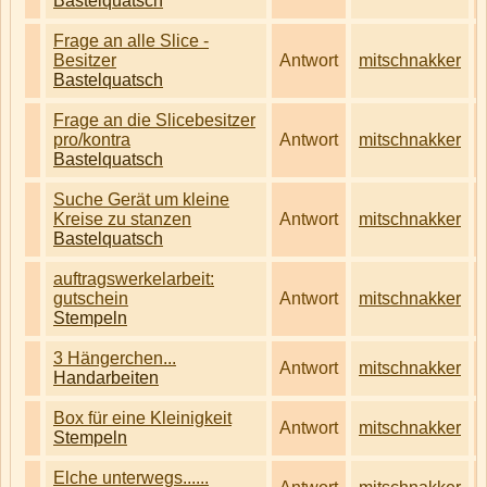
Bastelquatsch
Frage an alle Slice -
Besitzer
Antwort
mitschnakker
Bastelquatsch
Frage an die Slicebesitzer
pro/kontra
Antwort
mitschnakker
Bastelquatsch
Suche Gerät um kleine
Kreise zu stanzen
Antwort
mitschnakker
Bastelquatsch
auftragswerkelarbeit:
gutschein
Antwort
mitschnakker
Stempeln
3 Hängerchen...
Antwort
mitschnakker
Handarbeiten
Box für eine Kleinigkeit
Antwort
mitschnakker
Stempeln
Elche unterwegs......