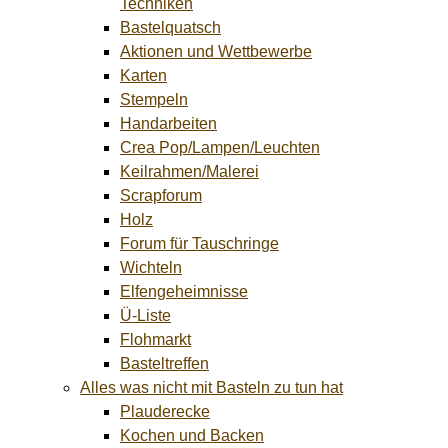
Techniken
Bastelquatsch
Aktionen und Wettbewerbe
Karten
Stempeln
Handarbeiten
Crea Pop/Lampen/Leuchten
Keilrahmen/Malerei
Scrapforum
Holz
Forum für Tauschringe
Wichteln
Elfengeheimnisse
Ü-Liste
Flohmarkt
Basteltreffen
Alles was nicht mit Basteln zu tun hat
Plauderecke
Kochen und Backen