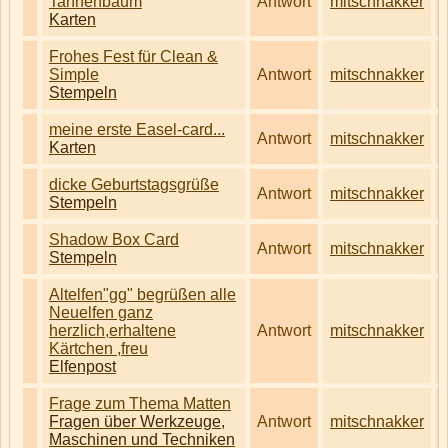
Tannenbaum
Antwort
mitschnakker
Karten
Frohes Fest für Clean &
Simple
Antwort
mitschnakker
Stempeln
meine erste Easel-card...
Antwort
mitschnakker
Karten
dicke Geburtstagsgrüße
Antwort
mitschnakker
Stempeln
Shadow Box Card
Antwort
mitschnakker
Stempeln
Altelfen"gg" begrüßen alle
Neuelfen ganz
herzlich,erhaltene
Antwort
mitschnakker
Kärtchen ,freu
Elfenpost
Frage zum Thema Matten
Fragen über Werkzeuge,
Antwort
mitschnakker
Maschinen und Techniken