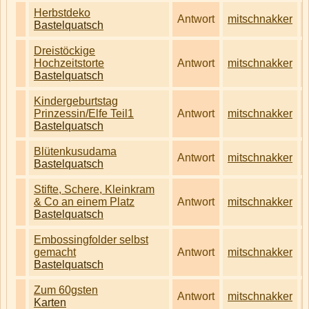
Herbstdeko
Antwort
mitschnakker
Bastelquatsch
Dreistöckige
Hochzeitstorte
Antwort
mitschnakker
Bastelquatsch
Kindergeburtstag
Prinzessin/Elfe Teil1
Antwort
mitschnakker
Bastelquatsch
Blütenkusudama
Antwort
mitschnakker
Bastelquatsch
Stifte, Schere, Kleinkram
& Co an einem Platz
Antwort
mitschnakker
Bastelquatsch
Embossingfolder selbst
gemacht
Antwort
mitschnakker
Bastelquatsch
Zum 60gsten
Antwort
mitschnakker
Karten