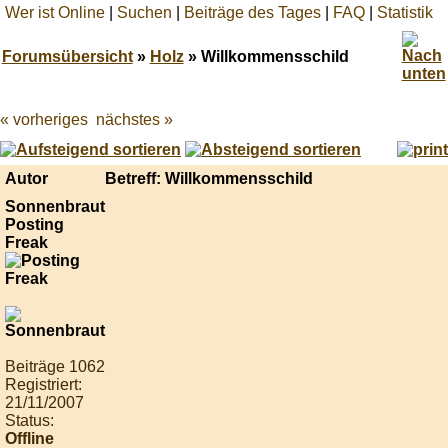
Wer ist Online
|
Suchen
|
Beiträge des Tages
|
FAQ
|
Statistik
Forumsübersicht
»
Holz
» Willkommensschild
« vorheriges
nächstes »
Best
online
live
casino
Autor
Betreff: Willkommensschild
reviews.
Sonnenbraut
Posting
Freak
Beiträge 1062
Registriert:
21/11/2007
Status:
Offline