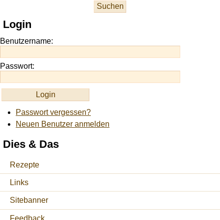
at
this
Login
site
https://onlineslots.money/
.
Benutzername:
Passwort:
Passwort vergessen?
Neuen Benutzer anmelden
Dies & Das
Rezepte
Links
Sitebanner
Feedback