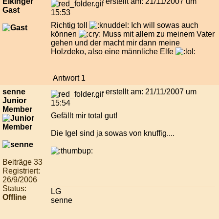
Elkinger
erstellt am: 21/11/2007 um
Gast
15:53
Richtig toll
Ich will sowas auch
können
Muss mit allem zu meinem Vater
gehen und der macht mir dann meine
Holzdeko, also eine männliche Elfe
Antwort 1
senne
erstellt am: 21/11/2007 um
Junior
15:54
Member
Gefällt mir total gut!
Die Igel sind ja sowas von knuffig....
Beiträge 33
Registriert:
26/9/2006
Status:
LG
Offline
senne