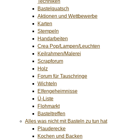
Techniken
Bastelquatsch
Aktionen und Wettbewerbe
Karten
Stempeln
Handarbeiten
Crea Pop/Lampen/Leuchten
Keilrahmen/Malerei
Scrapforum
Holz
Forum für Tauschringe
Wichteln
Elfengeheimnisse
Ü-Liste
Flohmarkt
Basteltreffen
Alles was nicht mit Basteln zu tun hat
Plauderecke
Kochen und Backen