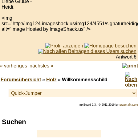
Liebe Grüße -
Heidi.
<img
src="http://img124.imageshack.us/img124/4551/signaturheidiq
alt="Image Hosted by ImageShack.us" />
Antwort 6
« vorheriges
nächstes »
Forumsübersicht
»
Holz
» Willkommensschild
mxBoard 2.3., © 2011-2016 by
pragmaMx.org
Play
Suchen
best
casino
slots