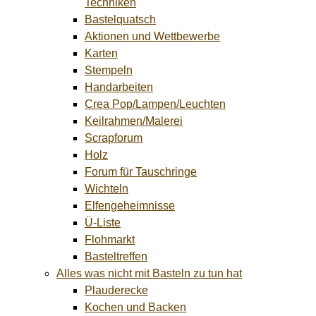
Techniken
Bastelquatsch
Aktionen und Wettbewerbe
Karten
Stempeln
Handarbeiten
Crea Pop/Lampen/Leuchten
Keilrahmen/Malerei
Scrapforum
Holz
Forum für Tauschringe
Wichteln
Elfengeheimnisse
Ü-Liste
Flohmarkt
Basteltreffen
Alles was nicht mit Basteln zu tun hat
Plauderecke
Kochen und Backen