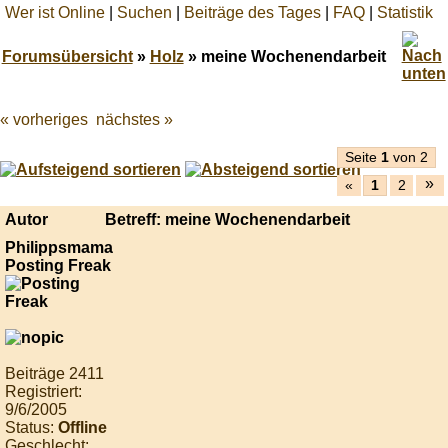
Wer ist Online
|
Suchen
|
Beiträge des Tages
|
FAQ
|
Statistik
Forumsübersicht
»
Holz
» meine Wochenendarbeit
« vorheriges
nächstes »
Best
online
live
Seite
1
von 2
casino
»
«
1
2
reviews.
Autor
Betreff: meine Wochenendarbeit
Philippsmama
Posting Freak
Beiträge 2411
Registriert:
9/6/2005
Status:
Offline
Geschlecht: