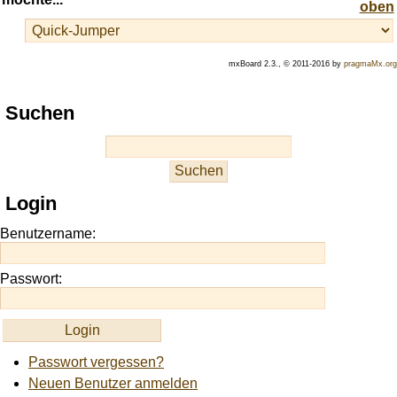
mxBoard 2.3., © 2011-2016 by
pragmaMx.org
Play
Suchen
best
casino
slots
at
this
Login
site
https://onlineslots.money/
.
Benutzername:
Passwort:
Passwort vergessen?
Neuen Benutzer anmelden