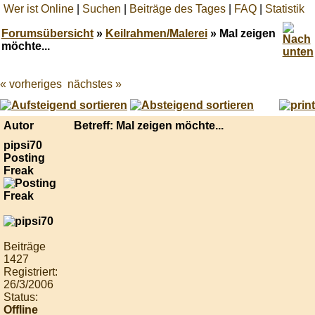
Wer ist Online
|
Suchen
|
Beiträge des Tages
|
FAQ
|
Statistik
Forumsübersicht
»
Keilrahmen/Malerei
» Mal zeigen
möchte...
« vorheriges
nächstes »
Best
online
live
casino
Autor
Betreff: Mal zeigen möchte...
reviews.
pipsi70
Posting
Freak
Beiträge
1427
Registriert:
26/3/2006
Status:
Offline