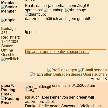
Member
Boah, das ist ja oberhammermäßig! Bin
sprachlos!
das zimmer hätt ich auch gern gehabt!
Beiträge
lg poschi
451
Registriert:
18/6/2004
Status:
Offline
http://gabi-gonis-kreativ.blogspot.com/
Geschlecht:
Antwort 8
pipsi70
erstellt am: 3/10/2008 um
Posting
11:54
Freak
Ich auch, aber keiner von den dreien will
ausziehen.
Danke, für die netten Antworten. Vielleicht ist