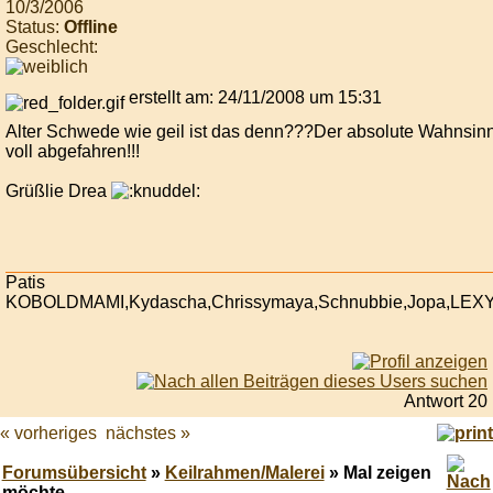
10/3/2006
Status:
Offline
Geschlecht:
erstellt am: 24/11/2008 um 15:31
Alter Schwede wie geil ist das denn???Der absolute Wahnsin
voll abgefahren!!!
Grüßlie Drea
Patis
KOBOLDMAMI,Kydascha,Chrissymaya,Schnubbie,Jopa,LEX
Antwort 20
« vorheriges
nächstes »
Forumsübersicht
»
Keilrahmen/Malerei
» Mal zeigen
möchte...