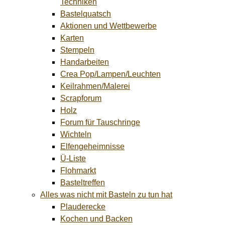
Techniken
Bastelquatsch
Aktionen und Wettbewerbe
Karten
Stempeln
Handarbeiten
Crea Pop/Lampen/Leuchten
Keilrahmen/Malerei
Scrapforum
Holz
Forum für Tauschringe
Wichteln
Elfengeheimnisse
Ü-Liste
Flohmarkt
Basteltreffen
Alles was nicht mit Basteln zu tun hat
Plauderecke
Kochen und Backen