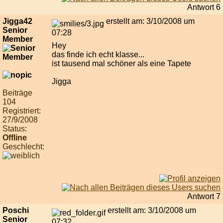
Antwort 6
Jigga42
erstellt am: 3/10/2008 um
Senior
07:28
Member
Hey
das finde ich echt klasse...
ist tausend mal schöner als eine Tapete
Jigga
Beiträge
104
Registriert:
27/9/2008
Status:
Offline
Geschlecht:
Antwort 7
Poschi
erstellt am: 3/10/2008 um
Senior
07:32