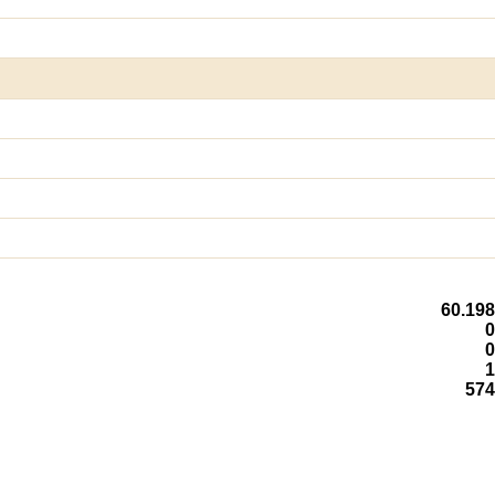
60.198
0
0
1
574