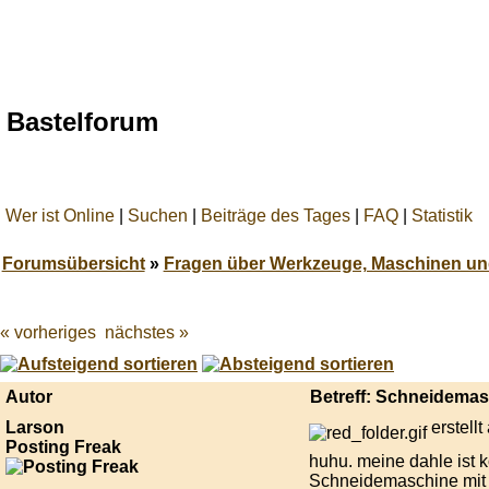
Bastelforum
Wer ist Online
|
Suchen
|
Beiträge des Tages
|
FAQ
|
Statistik
Forumsübersicht
»
Fragen über Werkzeuge, Maschinen un
« vorheriges
nächstes »
Best
online
live
casino
Autor
Betreff: Schneidema
reviews.
Larson
erstell
Posting Freak
huhu. meine dahle ist ko
Schneidemaschine mit d