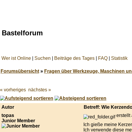
Bastelforum
Wer ist Online
|
Suchen
|
Beiträge des Tages
|
FAQ
|
Statistik
Forumsübersicht
»
Fragen über Werkzeuge, Maschinen un
« vorheriges
nächstes »
Best
online
live
casino
Autor
Betreff: Wie Kerzend
reviews.
topas
erstell
Junior Member
Ich gieße meine Kerzen 
Ich verwende diese me