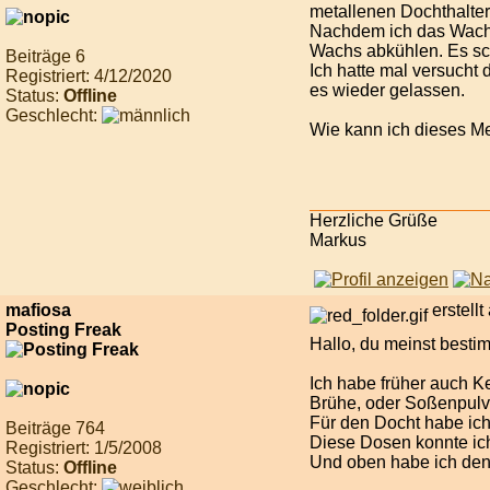
metallenen Dochthalter
Nachdem ich das Wachs 
Wachs abkühlen. Es sch
Beiträge 6
Ich hatte mal versucht
Registriert: 4/12/2020
es wieder gelassen.
Status:
Offline
Geschlecht:
Wie kann ich dieses Me
Herzliche Grüße
Markus
mafiosa
erstell
Posting Freak
Hallo, du meinst bestim
Ich habe früher auch 
Brühe, oder Soßenpulver
Für den Docht habe ich
Beiträge 764
Diese Dosen konnte ic
Registriert: 1/5/2008
Und oben habe ich den 
Status:
Offline
Geschlecht: