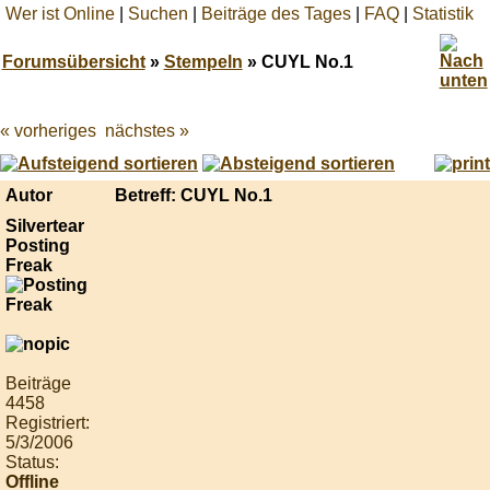
Wer ist Online
|
Suchen
|
Beiträge des Tages
|
FAQ
|
Statistik
Forumsübersicht
»
Stempeln
» CUYL No.1
« vorheriges
nächstes »
Best
online
live
casino
Autor
Betreff: CUYL No.1
reviews.
Silvertear
Posting
Freak
Beiträge
4458
Registriert:
5/3/2006
Status:
Offline