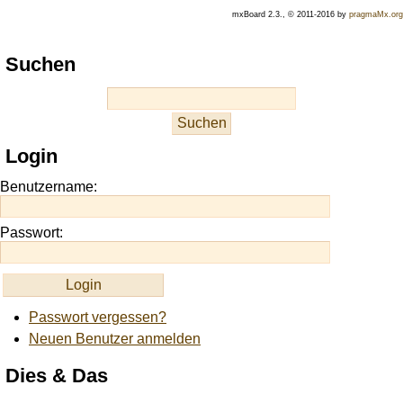
mxBoard 2.3., © 2011-2016 by
pragmaMx.org
Play
Suchen
best
casino
slots
at
this
Login
site
https://onlineslots.money/
.
Benutzername:
Passwort:
Passwort vergessen?
Neuen Benutzer anmelden
Dies & Das