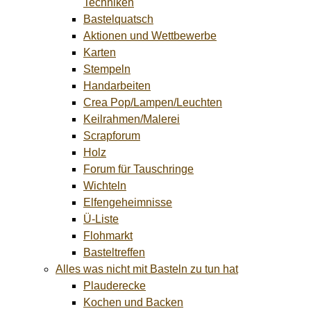
Techniken
Bastelquatsch
Aktionen und Wettbewerbe
Karten
Stempeln
Handarbeiten
Crea Pop/Lampen/Leuchten
Keilrahmen/Malerei
Scrapforum
Holz
Forum für Tauschringe
Wichteln
Elfengeheimnisse
Ü-Liste
Flohmarkt
Basteltreffen
Alles was nicht mit Basteln zu tun hat
Plauderecke
Kochen und Backen