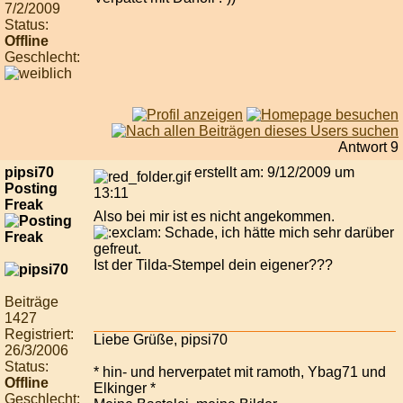
7/2/2009
Status:
Offline
Geschlecht:
Antwort 9
pipsi70
erstellt am: 9/12/2009 um
Posting
13:11
Freak
Also bei mir ist es nicht angekommen.
Schade, ich hätte mich sehr darüber
gefreut.
Ist der Tilda-Stempel dein eigener???
Beiträge
1427
Registriert:
Liebe Grüße, pipsi70
26/3/2006
Status:
* hin- und herverpatet mit ramoth, Ybag71 und
Offline
Elkinger *
Geschlecht: