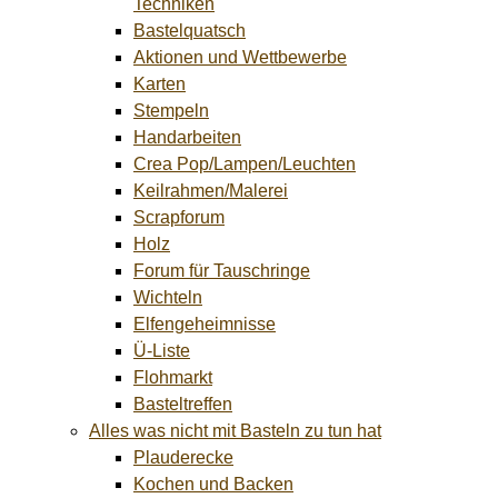
Techniken
Bastelquatsch
Aktionen und Wettbewerbe
Karten
Stempeln
Handarbeiten
Crea Pop/Lampen/Leuchten
Keilrahmen/Malerei
Scrapforum
Holz
Forum für Tauschringe
Wichteln
Elfengeheimnisse
Ü-Liste
Flohmarkt
Basteltreffen
Alles was nicht mit Basteln zu tun hat
Plauderecke
Kochen und Backen