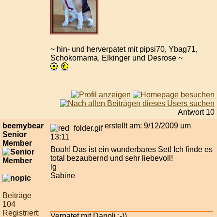
~ hin- und herverpatet mit pipsi70, Ybag71,
Schokomama, Elkinger und Desrose ~
Antwort 10
beemybear
erstellt am: 9/12/2009 um
Senior
13:11
Member
Boah! Das ist ein wunderbares Set! Ich finde es
total bezaubernd und sehr liebevoll!
lg
Sabine
Beiträge
104
Registriert:
Verpatet mit Danoli :-))