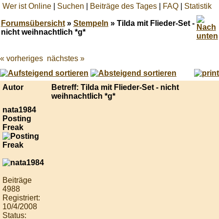
Wer ist Online
|
Suchen
|
Beiträge des Tages
|
FAQ
|
Statistik
Forumsübersicht
»
Stempeln
» Tilda mit Flieder-Set -
nicht weihnachtlich *g*
« vorheriges
nächstes »
Best
online
live
casino
Autor
Betreff: Tilda mit Flieder-Set - nicht
reviews.
weihnachtlich *g*
nata1984
Posting
Freak
Beiträge
4988
Registriert:
10/4/2008
Status: