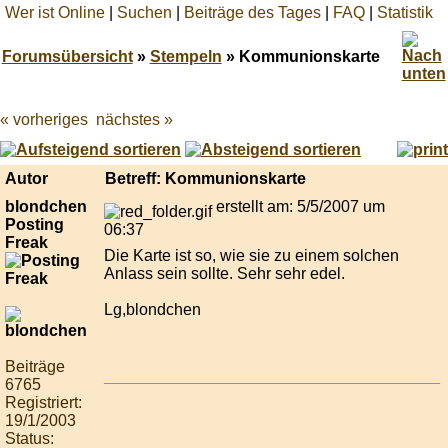
Wer ist Online
|
Suchen
|
Beiträge des Tages
|
FAQ
|
Statistik
Forumsübersicht
»
Stempeln
» Kommunionskarte
« vorheriges
nächstes »
Best
online
live
casino
Autor
Betreff: Kommunionskarte
reviews.
blondchen
erstellt am: 5/5/2007 um
Posting
06:37
Freak
Die Karte ist so, wie sie zu einem solchen
Anlass sein sollte. Sehr sehr edel.
Lg,blondchen
Beiträge
6765
Registriert:
19/1/2003
Status: