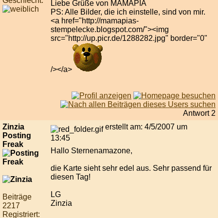
Geschlecht:
Liebe Grüße von MAMAPIA
PS: Alle Bilder, die ich einstelle, sind von mir.
<a href="http://mamapias-
stempelecke.blogspot.com/"><img
src="http://up.picr.de/1288282.jpg" border="0"
/></a>
Antwort 2
Zinzia
erstellt am: 4/5/2007 um
Posting
13:45
Freak
Hallo Sternenamazone,
die Karte sieht sehr edel aus. Sehr passend für
diesen Tag!
LG
Beiträge
Zinzia
2217
Registriert: