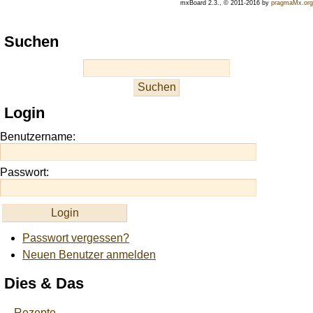
mxBoard 2.3., © 2011-2016 by
pragmaMx.org
Play
Suchen
best
casino
slots
at
this
Login
site
https://onlineslots.money/
.
Benutzername:
Passwort:
Passwort vergessen?
Neuen Benutzer anmelden
Dies & Das
Rezepte