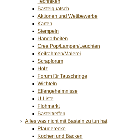
Techniken
Bastelquatsch
Aktionen und Wettbewerbe
Karten
Stempeln
Handarbeiten
Crea Pop/Lampen/Leuchten
Keilrahmen/Malerei
Scrapforum
Holz
Forum für Tauschringe
Wichteln
Elfengeheimnisse
Ü-Liste
Flohmarkt
Basteltreffen
Alles was nicht mit Basteln zu tun hat
Plauderecke
Kochen und Backen