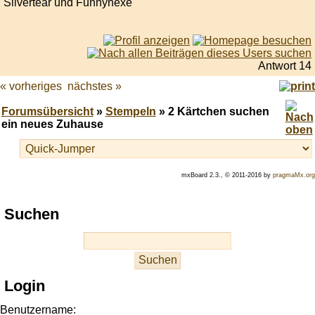
Silvertear und Funnyhexe
Antwort 14
« vorheriges
nächstes »
Forumsübersicht
»
Stempeln
» 2 Kärtchen suchen
ein neues Zuhause
mxBoard 2.3., © 2011-2016 by
pragmaMx.org
Play
Suchen
best
casino
slots
at
this
Login
site
https://onlineslots.money/
.
Benutzername: