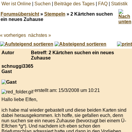
Wer ist Online
|
Suchen
|
Beiträge des Tages
|
FAQ
|
Statistik
Forumsübersicht
»
Stempeln
» 2 Kärtchen suchen
ein neues Zuhause
« vorheriges
nächstes »
Best
online
live
casino
Autor
Betreff: 2 Kärtchen suchen ein neues
reviews.
Zuhause
schnuggi3365
Gast
erstellt am: 15/3/2008 um 10:21
Hallo liebe Elfen,
ich habe mal wieder gebastelt und diese beiden Karten sind
dabei herausgekommen. Ich hoffe, sie gefallen euch, denn
nun suchen sie ein neues Zuhause (bevorzugt bei einem Ü-
Elfchen *g*). Und nachdem ich eben schon den
Briefumschlag adressiert hatte und dann in den Vorlieben