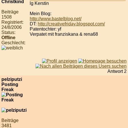
lg Kerstin
Beiträge
Mein Blog:
1508
http://www.bastelblog.net/
Registriert:
DT:
http://creativefriday.blogspot.com/
24/8/2006
Patentochter: yf
Status:
Verpatet mit franziskana & rena68
Offline
Geschlecht:
Antwort 2
pelziputzi
Posting
Freak
Beiträge
3481