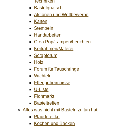
Techniken
Bastelquatsch
Aktionen und Wettbewerbe
Karten
Stempeln
Handarbeiten
Crea Pop/Lampen/Leuchten
Keilrahmen/Malerei
Scrapforum
Holz
Forum für Tauschringe
Wichteln
Elfengeheimnisse
Ü-Liste
Flohmarkt
Basteltreffen
Alles was nicht mit Basteln zu tun hat
Plauderecke
Kochen und Backen