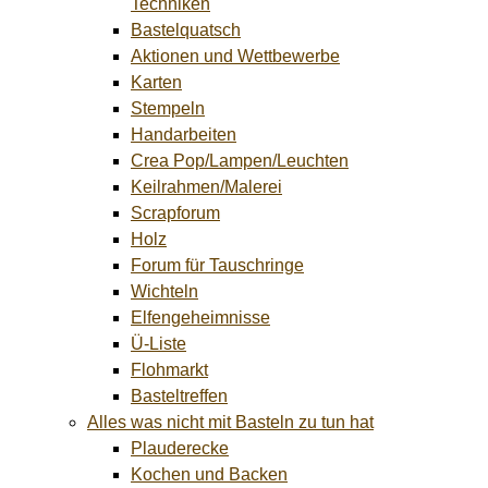
Techniken
Bastelquatsch
Aktionen und Wettbewerbe
Karten
Stempeln
Handarbeiten
Crea Pop/Lampen/Leuchten
Keilrahmen/Malerei
Scrapforum
Holz
Forum für Tauschringe
Wichteln
Elfengeheimnisse
Ü-Liste
Flohmarkt
Basteltreffen
Alles was nicht mit Basteln zu tun hat
Plauderecke
Kochen und Backen