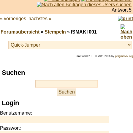
Antwort 5
« vorheriges
nächstes »
Forumsübersicht
»
Stempeln
» ISMAKI 001
mxBoard 2.3., © 2011-2016 by
pragmaMx.org
Play
Suchen
best
casino
slots
at
this
Login
site
https://onlineslots.money/
.
Benutzername:
Passwort: