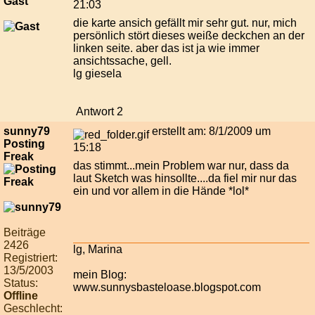
Gast
21:03
die karte ansich gefällt mir sehr gut. nur, mich
persönlich stört dieses weiße deckchen an der
linken seite. aber das ist ja wie immer
ansichtssache, gell.
lg giesela
Antwort 2
sunny79
erstellt am: 8/1/2009 um
Posting
15:18
Freak
das stimmt...mein Problem war nur, dass da
laut Sketch was hinsollte....da fiel mir nur das
ein und vor allem in die Hände *lol*
Beiträge
2426
lg, Marina
Registriert:
13/5/2003
mein Blog:
Status:
www.sunnysbasteloase.blogspot.com
Offline
Geschlecht: