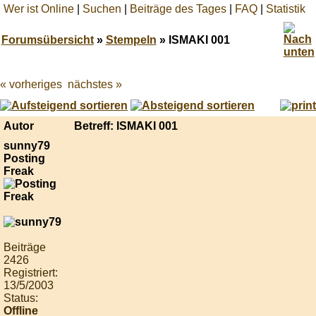
Wer ist Online
|
Suchen
|
Beiträge des Tages
|
FAQ
|
Statistik
Forumsübersicht
»
Stempeln
» ISMAKI 001
« vorheriges
nächstes »
Best
online
live
casino
Autor
Betreff: ISMAKI 001
reviews.
sunny79
Posting
Freak
Beiträge
2426
Registriert:
13/5/2003
Status:
Offline