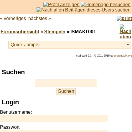
« vorheriges
nächstes »
Forumsübersicht
»
Stempeln
» ISMAKI 001
mxBoard 2.3., © 2011-2016 by
pragmaMx.org
Play
Suchen
best
casino
slots
at
this
Login
site
https://onlineslots.money/
.
Benutzername:
Passwort: