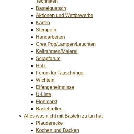
Techniken
Bastelquatsch
Aktionen und Wettbewerbe
Karten
Stempeln
Handarbeiten
Crea Pop/Lampen/Leuchten
Keilrahmen/Malerei
Scrapforum
Holz
Forum für Tauschringe
Wichteln
Elfengeheimnisse
Ü-Liste
Flohmarkt
Basteltreffen
Alles was nicht mit Basteln zu tun hat
Plauderecke
Kochen und Backen