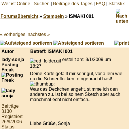
Wer ist Online
|
Suchen
|
Beiträge des Tages
|
FAQ
|
Statistik
Forumsübersicht
»
Stempeln
» ISMAKI 001
« vorheriges
nächstes »
Best
online
live
casino
Autor
Betreff: ISMAKI 001
reviews.
lady-sonja
erstellt am: 8/1/2009 um
Posting
18:27
Freak
Deine Karte gefällt mir sehr gut, vor allem wie
du die Schneeflocken reingebracht hast!
Was das Deckchen angeht, stimme ich den
anderen zu. Ist bei so nem Sketch aber auch
manchmal echt nicht einfach...
Beiträge
3130
Registriert:
26/9/2006
Liebe Grüße, Sonja
Status: