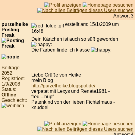
Antwort 3
purzelheike
erstellt am: 15/1/2009 um
Posting
16:48
Freak
Dein Kärtchen ist auch so süß geworden
Die Farben finde ich klasse
Beiträge
2052
Liebe Grüße von Heike
Registriert:
mein Blog
1/9/2008
http://purzelheike.blogspot.de/
Status:
verpatet mit Lexys und Renate1981 -
Offline
freu....hüpf-
Geschlecht:
Patenkind von der lieben Fichtelmaus -
knuddel
Antwort 4