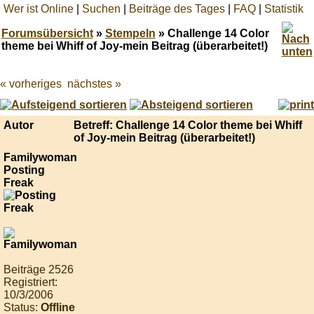
Wer ist Online
|
Suchen
|
Beiträge des Tages
|
FAQ
|
Statistik
Forumsübersicht
»
Stempeln
» Challenge 14 Color
theme bei Whiff of Joy-mein Beitrag (überarbeitet!)
« vorheriges
nächstes »
Best
online
live
casino
Autor
Betreff: Challenge 14 Color theme bei Whiff
reviews.
of Joy-mein Beitrag (überarbeitet!)
Familywoman
Posting
Freak
Beiträge 2526
Registriert:
10/3/2006
Status:
Offline