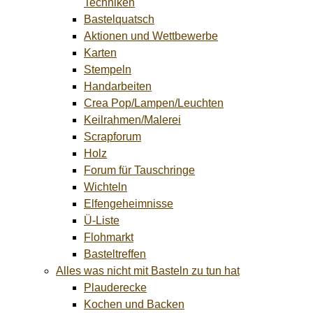
Techniken
Bastelquatsch
Aktionen und Wettbewerbe
Karten
Stempeln
Handarbeiten
Crea Pop/Lampen/Leuchten
Keilrahmen/Malerei
Scrapforum
Holz
Forum für Tauschringe
Wichteln
Elfengeheimnisse
Ü-Liste
Flohmarkt
Basteltreffen
Alles was nicht mit Basteln zu tun hat
Plauderecke
Kochen und Backen