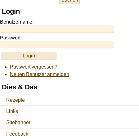
this
Login
site
https://onlineslots.money/
.
Benutzername:
Passwort:
Passwort vergessen?
Neuen Benutzer anmelden
Dies & Das
Rezepte
Links
Sitebanner
Feedback