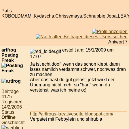
Patis
KOBOLDMAMI,Kydascha,Chrissymaya,Schnubbie,Jopa,LEX
Antwort 7
artfrog
erstellt am: 15/1/2009 um
Posting
17:07
Freak
Ja ist echt doof, wenn das schon klebt, dann
isses nämlich verdammt schwer, nochwas dran
zu machen.
Aber das hast du gut gelöst, jetzt wirkt der
Übergang nicht mehr so "hart" wenn du
verstehst, was ich meine o:)
Beiträge
4175
Registriert:
14/2/2006
Status:
http://artfrogs-kreativeseite.blogspot.com/
Offline
Verpatet mit Febbylein und shirubia
Geschlecht: