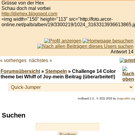
Grüsse von der Hex
Schau doch mal vorbei
http://diehex.blogspot.com
<img width="150" height="113" src="http://foto.arcor-
online.net/palb/alben/19/3300219/1024_3163313936613865.j
Antwort 14
« vorheriges
nächstes »
Forumsübersicht
»
Stempeln
» Challenge 14 Color
theme bei Whiff of Joy-mein Beitrag (überarbeitet!)
mxBoard 2.3., © 2011-2016 by
pragmaMx.org
Play
Suchen
best
casino
slots
at