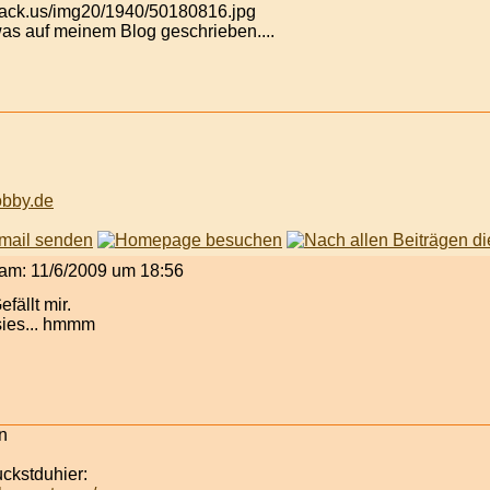
as auf meinem Blog geschrieben....
obby.de
t am: 11/6/2009 um 18:56
fällt mir.
sies... hmmm
n
uckstduhier: