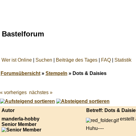
Bastelforum
Wer ist Online
|
Suchen
|
Beiträge des Tages
|
FAQ
|
Statistik
Forumsübersicht
»
Stempeln
» Dots & Daisies
« vorheriges
nächstes »
Best
online
live
casino
Autor
Betreff: Dots & Daisi
reviews.
manderla-hobby
erstell
Senior Member
Huhu----