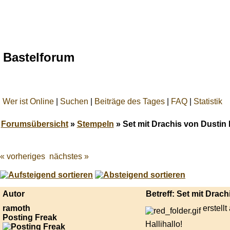
Bastelforum
Wer ist Online
|
Suchen
|
Beiträge des Tages
|
FAQ
|
Statistik
Forumsübersicht
»
Stempeln
» Set mit Drachis von Dustin 
« vorheriges
nächstes »
Best
online
live
casino
Autor
Betreff: Set mit Drac
reviews.
ramoth
erstell
Posting Freak
Hallihallo!