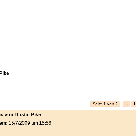
Pike
Seite
1
von 2
«
1
his von Dustin Pike
t am: 15/7/2009 um 15:56