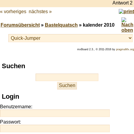
Antwort 2
« vorheriges
nächstes »
Forumsübersicht
»
Bastelquatsch
» kalender 2010
mxBoard 2.3., © 2011-2016 by
pragmaMx.org
Play
Suchen
best
casino
slots
at
this
Login
site
https://onlineslots.money/
.
Benutzername:
Passwort: