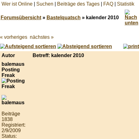
Wer ist Online
|
Suchen
|
Beiträge des Tages
|
FAQ
|
Statistik
Forumsübersicht
»
Bastelquatsch
» kalender 2010
« vorheriges
nächstes »
Best
online
live
casino
Autor
Betreff: kalender 2010
reviews.
balemaus
Posting
Freak
Beiträge
1838
Registriert:
2/9/2009
Status: