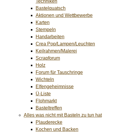
Techniken
Bastelquatsch
Aktionen und Wettbewerbe
Karten
Stempeln
Handarbeiten
Crea Pop/Lampen/Leuchten
Keilrahmen/Malerei
Scrapforum
Holz
Forum für Tauschringe
Wichteln
Elfengeheimnisse
Ü-Liste
Flohmarkt
Basteltreffen
Alles was nicht mit Basteln zu tun hat
Plauderecke
Kochen und Backen