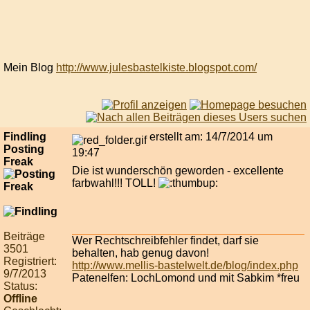
Mein Blog
http://www.julesbastelkiste.blogspot.com/
Findling
erstellt am: 14/7/2014 um
Posting
19:47
Freak
Die ist wunderschön geworden - excellente
farbwahl!!! TOLL!
Beiträge
Wer Rechtschreibfehler findet, darf sie
3501
behalten, hab genug davon!
Registriert:
http://www.mellis-bastelwelt.de/blog/index.php
9/7/2013
Patenelfen: LochLomond und mit Sabkim *freu
Status:
Offline