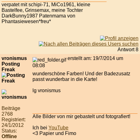
verpatet mit schipi-71, MiCo1961, kleine
Bastelfee, Grinsemax, meine Tochter
DarkBunny1987 Patenmama von
Phantasiewesen*freu*
Antwort 8
vronismus
erstellt am: 19/7/2014 um
Posting
08:08
Freak
wunderschöne Farben! Und der Badezusatz
passt wunderbar in die Karte!
lg vronismus
Beiträge
2768
Alle Bilder von mir gebastelt und fotografiert!
Registriert:
24/1/2012
Ich bei
YouTube
Status:
<3 Papier und Fimo
Offline