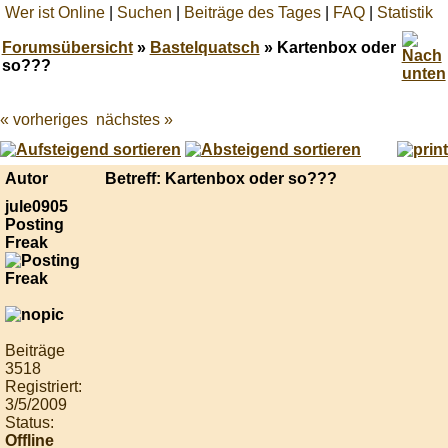
Wer ist Online
|
Suchen
|
Beiträge des Tages
|
FAQ
|
Statistik
Forumsübersicht
»
Bastelquatsch
» Kartenbox oder
so???
« vorheriges
nächstes »
Best
online
live
casino
Autor
Betreff: Kartenbox oder so???
reviews.
jule0905
Posting
Freak
Beiträge
3518
Registriert:
3/5/2009
Status:
Offline