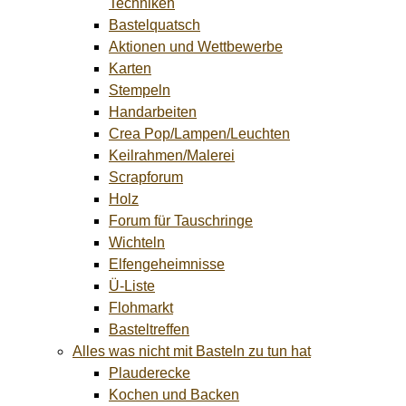
Techniken
Bastelquatsch
Aktionen und Wettbewerbe
Karten
Stempeln
Handarbeiten
Crea Pop/Lampen/Leuchten
Keilrahmen/Malerei
Scrapforum
Holz
Forum für Tauschringe
Wichteln
Elfengeheimnisse
Ü-Liste
Flohmarkt
Basteltreffen
Alles was nicht mit Basteln zu tun hat
Plauderecke
Kochen und Backen