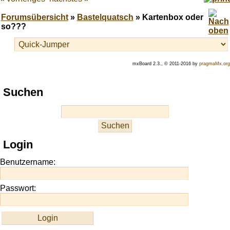
Forumsübersicht
»
Bastelquatsch
» Kartenbox oder
so???
mxBoard 2.3., © 2011-2016 by
pragmaMx.org
Play
Suchen
best
casino
slots
at
this
Login
site
https://onlineslots.money/
.
Benutzername:
Passwort: