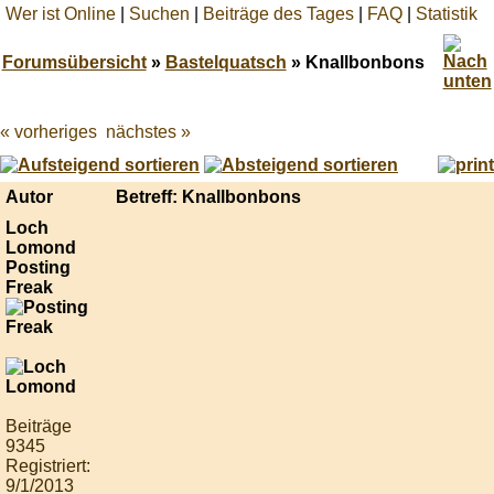
Wer ist Online
|
Suchen
|
Beiträge des Tages
|
FAQ
|
Statistik
Forumsübersicht
»
Bastelquatsch
» Knallbonbons
« vorheriges
nächstes »
Best
online
live
casino
Autor
Betreff: Knallbonbons
reviews.
Loch
Lomond
Posting
Freak
Beiträge
9345
Registriert:
9/1/2013