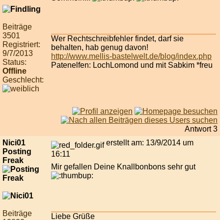
Beiträge
3501
Wer Rechtschreibfehler findet, darf sie
Registriert:
behalten, hab genug davon!
9/7/2013
http://www.mellis-bastelwelt.de/blog/index.php
Status:
Patenelfen: LochLomond und mit Sabkim *freu
Offline
Geschlecht:
Antwort 3
Nici01
erstellt am: 13/9/2014 um
Posting
16:11
Freak
Mir gefallen Deine Knallbonbons sehr gut
Beiträge
Liebe Grüße