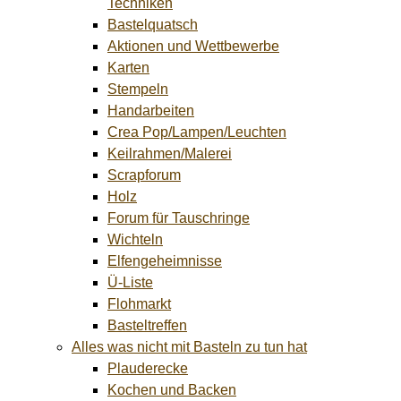
Techniken
Bastelquatsch
Aktionen und Wettbewerbe
Karten
Stempeln
Handarbeiten
Crea Pop/Lampen/Leuchten
Keilrahmen/Malerei
Scrapforum
Holz
Forum für Tauschringe
Wichteln
Elfengeheimnisse
Ü-Liste
Flohmarkt
Basteltreffen
Alles was nicht mit Basteln zu tun hat
Plauderecke
Kochen und Backen