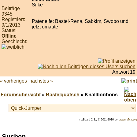
Silke
Beiträge
9345
Registriert:
Patenelfe: Bastel-Rena, Sabkim, Swobo und
9/1/2013
jetzt omaute
Status:
Offline
Geschlecht:
Antwort 19
« vorheriges
nächstes »
Forumsübersicht
»
Bastelquatsch
» Knallbonbons
mxBoard 2.3., © 2011-2016 by
pragmaMx.org
Play
Suchen