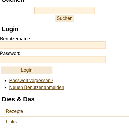
best
casino
slots
at
this
Login
site
https://onlineslots.money/
.
Benutzername:
Passwort:
Passwort vergessen?
Neuen Benutzer anmelden
Dies & Das
Rezepte
Links