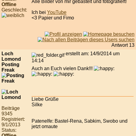
Alle Bilder von mir gebastelt und fotografiert!
Offline
Geschlecht:
Ich bei
YouTube
<3 Papier und Fimo
Antwort 13
Loch
erstellt am: 14/9/2014 um
Lomond
14:14
Posting
Auch an Euch vielen Dank!!!
Freak
Liebe Grüße
Silke
Beiträge
9345
Registriert:
Patenelfe: Bastel-Rena, Sabkim, Swobo und
9/1/2013
jetzt omaute
Status:
Offline