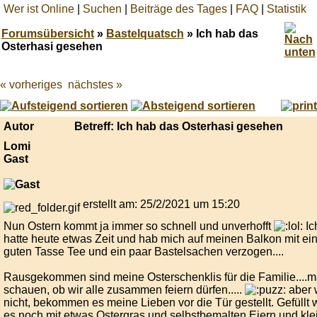
Wer ist Online
|
Suchen
|
Beiträge des Tages
|
FAQ
|
Statistik
Forumsübersicht
»
Bastelquatsch
» Ich hab das
Osterhasi gesehen
« vorheriges
nächstes »
Best
online
live
casino
Autor
Betreff: Ich hab das Osterhasi gesehen
reviews.
Lomi
Gast
erstellt am: 25/2/2021 um 15:20
Nun Ostern kommt ja immer so schnell und unverhofft
Ic
hatte heute etwas Zeit und hab mich auf meinen Balkon mit ei
guten Tasse Tee und ein paar Bastelsachen verzogen....
Rausgekommen sind meine Osterschenklis für die Familie....m
schauen, ob wir alle zusammen feiern dürfen.....
aber 
nicht, bekommen es meine Lieben vor die Tür gestellt. Gefüllt 
es noch mit etwas Ostergras und selbstbemalten Eiern und kle