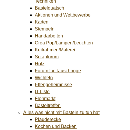
Techniken
Bastelquatsch
Aktionen und Wettbewerbe
Karten
Stempeln
Handarbeiten
Crea Pop/Lampen/Leuchten
Keilrahmen/Malerei
Scrapforum
Holz
Forum für Tauschringe
Wichteln
Elfengeheimnisse
Ü-Liste
Flohmarkt
Basteltreffen
Alles was nicht mit Basteln zu tun hat
Plauderecke
Kochen und Backen