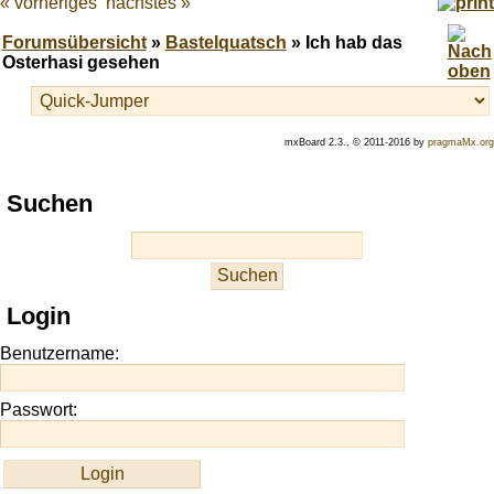
« vorheriges
nächstes »
Forumsübersicht
»
Bastelquatsch
» Ich hab das
Osterhasi gesehen
mxBoard 2.3., © 2011-2016 by
pragmaMx.org
Play
Suchen
best
casino
slots
at
this
Login
site
https://onlineslots.money/
.
Benutzername:
Passwort: