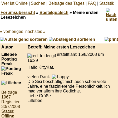
Wer ist Online
|
Suchen
|
Beiträge des Tages
|
FAQ
|
Statistik
Forumsübersicht
»
Bastelquatsch
» Meine ersten
Lesezeichen
« vorheriges
nächstes »
Best
online
live
casino
Autor
Betreff: Meine ersten Lesezeichen
reviews.
Lillebee
erstellt am: 15/8/2008 um
Posting
16:29
Freak
Hallo KittyKat,
vielen Dank.
Die Sisi beschäftigt mich auch schon viele
Jahre, eine faszinierende Persönlichkeit. Ich
mag vor allem ihre Gedichte.
Beiträge
Liebe Grüße
1967
Lillebee
Registriert:
30/7/2008
Status:
Offline