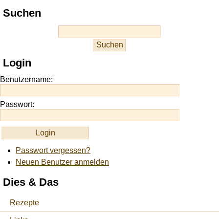
Play
Suchen
best
casino
slots
at
this
Login
site
https://onlineslots.money/
.
Benutzername:
Passwort:
Passwort vergessen?
Neuen Benutzer anmelden
Dies & Das
Rezepte