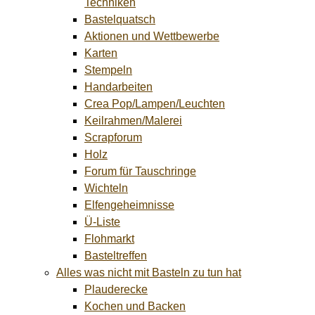
Techniken
Bastelquatsch
Aktionen und Wettbewerbe
Karten
Stempeln
Handarbeiten
Crea Pop/Lampen/Leuchten
Keilrahmen/Malerei
Scrapforum
Holz
Forum für Tauschringe
Wichteln
Elfengeheimnisse
Ü-Liste
Flohmarkt
Basteltreffen
Alles was nicht mit Basteln zu tun hat
Plauderecke
Kochen und Backen