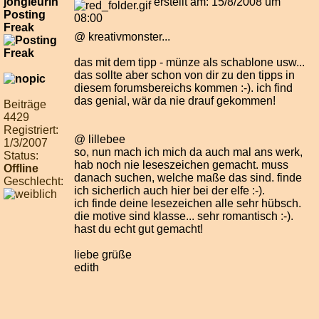
jongleurin
erstellt am: 15/8/2008 um
Posting
08:00
Freak
@ kreativmonster...
das mit dem tipp - münze als schablone usw...
das sollte aber schon von dir zu den tipps in
diesem forumsbereichs kommen :-). ich find
das genial, wär da nie drauf gekommen!
Beiträge
4429
Registriert:
@ lillebee
1/3/2007
so, nun mach ich mich da auch mal ans werk,
Status:
hab noch nie leseszeichen gemacht. muss
Offline
danach suchen, welche maße das sind. finde
Geschlecht:
ich sicherlich auch hier bei der elfe :-).
ich finde deine lesezeichen alle sehr hübsch.
die motive sind klasse... sehr romantisch :-).
hast du echt gut gemacht!
liebe grüße
edith