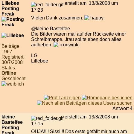
Lillebee
erstellt am: 13/8/2008 um
Posting
17:23
Freak
Vielen Dank zusammen.
@kleine Bastelfee
Die Bilder waren mal auf der Rückseite einer
Schreibmappe...frau sollte eben doch alles
aufheben.
Beiträge
1967
LG
Registriert:
Lillebee
30/7/2008
Status:
Offline
Geschlecht:
Antwort 4
kleine
erstellt am: 13/8/2008 um
Bastelfee
17:15
Posting
OHJA!!!! Sissi!!! Das erste gefällt mir auch am
Freak