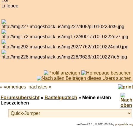
LG
Lillebee
« vorheriges
nächstes »
Forumsübersicht
»
Bastelquatsch
» Meine ersten
Lesezeichen
mxBoard 2.3., © 2011-2016 by
pragmaMx.org