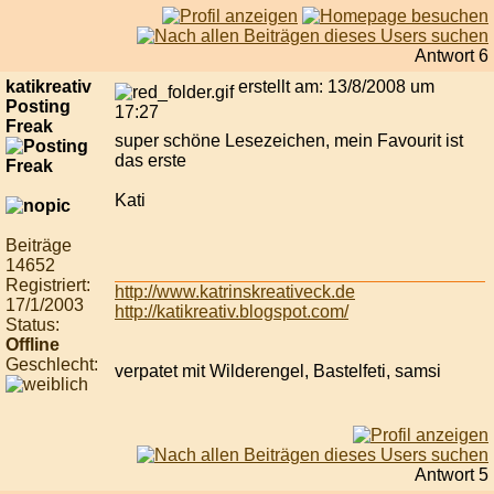
Antwort 6
katikreativ
erstellt am: 13/8/2008 um
Posting
17:27
Freak
super schöne Lesezeichen, mein Favourit ist
das erste
Kati
Beiträge
14652
Registriert:
http://www.katrinskreativeck.de
17/1/2003
http://katikreativ.blogspot.com/
Status:
Offline
Geschlecht:
verpatet mit Wilderengel, Bastelfeti, samsi
Antwort 5