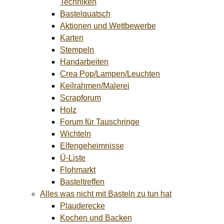
Techniken
Bastelquatsch
Aktionen und Wettbewerbe
Karten
Stempeln
Handarbeiten
Crea Pop/Lampen/Leuchten
Keilrahmen/Malerei
Scrapforum
Holz
Forum für Tauschringe
Wichteln
Elfengeheimnisse
Ü-Liste
Flohmarkt
Basteltreffen
Alles was nicht mit Basteln zu tun hat
Plauderecke
Kochen und Backen