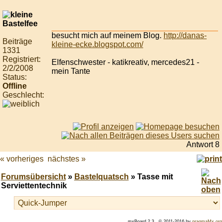
besucht mich auf meinem Blog.
http://danas-
Beiträge
kleine-ecke.blogspot.com/
1331
Registriert:
Elfenschwester - katikreativ, mercedes21 -
2/2/2008
mein Tante
Status:
Offline
Geschlecht:
Antwort 8
« vorheriges
nächstes »
Forumsübersicht
»
Bastelquatsch
» Tasse mit
Serviettentechnik
mxBoard 2.3., © 2011-2016 by
pragmaMx.org