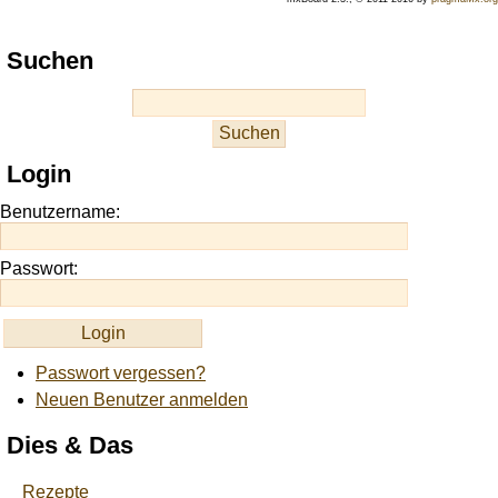
Play
Suchen
best
casino
slots
at
this
Login
site
https://onlineslots.money/
.
Benutzername:
Passwort:
Passwort vergessen?
Neuen Benutzer anmelden
Dies & Das
Rezepte