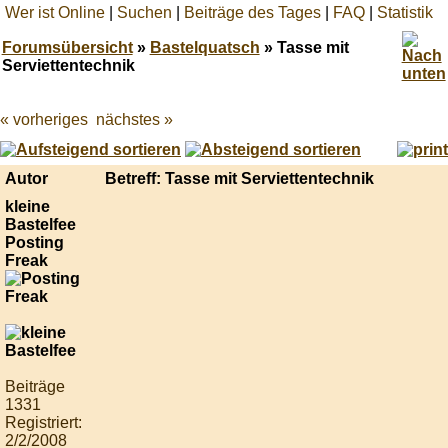
Wer ist Online
|
Suchen
|
Beiträge des Tages
|
FAQ
|
Statistik
Forumsübersicht
»
Bastelquatsch
» Tasse mit
Serviettentechnik
« vorheriges
nächstes »
Best
online
live
casino
Autor
Betreff: Tasse mit Serviettentechnik
reviews.
kleine
Bastelfee
Posting
Freak
Beiträge
1331
Registriert:
2/2/2008