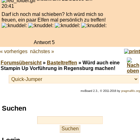
20:41
Darf ich noch mal schieben? Ich würd mich so
freuen, ein paar Elfen mal persönlich zu treffen!
Antwort 5
« vorheriges
nächstes »
Forumsübersicht
»
Basteltreffen
» Würd auch eine
Stampin Up Vorführung in Regensburg machen!
mxBoard 2.3., © 2011-2016 by
pragmaMx.org
Play
Suchen
best
casino
slots
at
this
site