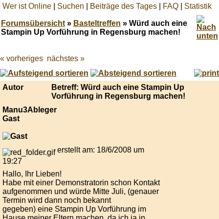
Wer ist Online
|
Suchen
|
Beiträge des Tages
|
FAQ
|
Statistik
Forumsübersicht
»
Basteltreffen
» Würd auch eine
Stampin Up Vorführung in Regensburg machen!
« vorheriges
nächstes »
Best
online
live
casino
Autor
Betreff: Würd auch eine Stampin Up
reviews.
Vorführung in Regensburg machen!
Manu3Ableger
Gast
erstellt am: 18/6/2008 um
19:27
Hallo, Ihr Lieben!
Habe mit einer Demonstratorin schon Kontakt
aufgenommen und würde Mitte Juli, (genauer
Termin wird dann noch bekannt
gegeben) eine Stampin Up Vorführung im
Hause meiner Eltern machen, da ich ja in