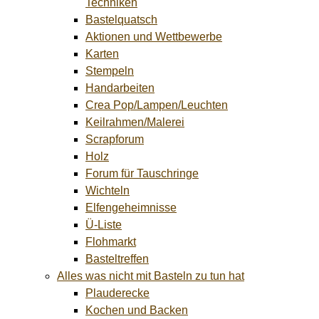
Techniken
Bastelquatsch
Aktionen und Wettbewerbe
Karten
Stempeln
Handarbeiten
Crea Pop/Lampen/Leuchten
Keilrahmen/Malerei
Scrapforum
Holz
Forum für Tauschringe
Wichteln
Elfengeheimnisse
Ü-Liste
Flohmarkt
Basteltreffen
Alles was nicht mit Basteln zu tun hat
Plauderecke
Kochen und Backen