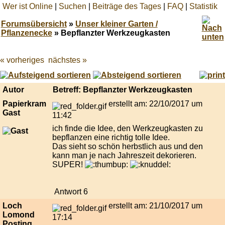
Wer ist Online
|
Suchen
|
Beiträge des Tages
|
FAQ
|
Statistik
Forumsübersicht
»
Unser kleiner Garten /
Pflanzenecke
» Bepflanzter Werkzeugkasten
« vorheriges
nächstes »
Best
online
live
casino
Autor
Betreff: Bepflanzter Werkzeugkasten
reviews.
Papierkram
erstellt am: 22/10/2017 um
Gast
11:42
ich finde die Idee, den Werkzeugkasten zu
bepflanzen eine richtig tolle Idee.
Das sieht so schön herbstlich aus und den
kann man je nach Jahreszeit dekorieren.
SUPER!
Antwort 6
Loch
erstellt am: 21/10/2017 um
Lomond
17:14
Posting