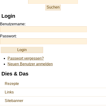
slots
at
this
Login
site
https://onlineslots.money/
.
Benutzername:
Passwort:
Passwort vergessen?
Neuen Benutzer anmelden
Dies & Das
Rezepte
Links
Sitebanner