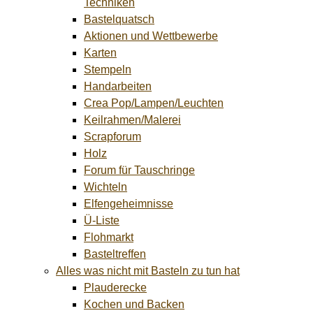
Techniken
Bastelquatsch
Aktionen und Wettbewerbe
Karten
Stempeln
Handarbeiten
Crea Pop/Lampen/Leuchten
Keilrahmen/Malerei
Scrapforum
Holz
Forum für Tauschringe
Wichteln
Elfengeheimnisse
Ü-Liste
Flohmarkt
Basteltreffen
Alles was nicht mit Basteln zu tun hat
Plauderecke
Kochen und Backen