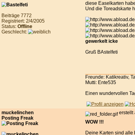
diese Easelkarten habe 
Und die Toreadskarte h
Beiträge 7772
Registriert: 2/4/2005
Status:
Offline
Geschlecht:
gewerkelt icke
Gruß BAstelfeti
Freunde: Katikreativ, T
Mutti: Ente535
Einen wundervollen Ta
muckelinchen
erstell
Posting Freak
WOW !!!
Deine Karten sind alle