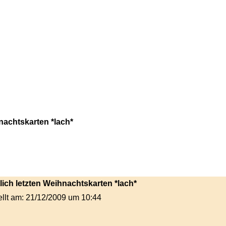
nachtskarten *lach*
tlich letzten Weihnachtskarten *lach*
ellt am: 21/12/2009 um 10:44