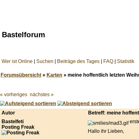
Bastelforum
Wer ist Online
|
Suchen
|
Beiträge des Tages
|
FAQ
|
Statistik
Forumsübersicht
»
Karten
» meine hoffentlich letzten Weih
« vorheriges
nächstes »
Best
online
live
casino
Autor
Betreff: meine hoffen
reviews.
Bastelfeti
erst
Posting Freak
Hallo ihr Lieben,