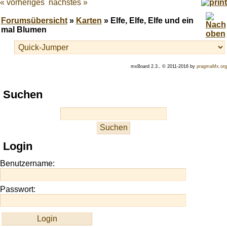
« vorheriges
nächstes »
Forumsübersicht
»
Karten
» Elfe, Elfe, Elfe und ein
mal Blumen
mxBoard 2.3., © 2011-2016 by
pragmaMx.org
Play
Suchen
best
casino
slots
at
this
Login
site
https://onlineslots.money/
.
Benutzername:
Passwort: