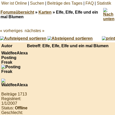
Wer ist Online
|
Suchen
|
Beiträge des Tages
|
FAQ
|
Statistik
Forumsübersicht
»
Karten
» Elfe, Elfe, Elfe und ein
mal Blumen
« vorheriges
nächstes »
Best
online
live
casino
Autor
Betreff: Elfe, Elfe, Elfe und ein mal Blumen
reviews.
WaldfeeAlexa
Posting
Freak
Beiträge 1713
Registriert:
1/1/2007
Status:
Offline
Geschlecht: