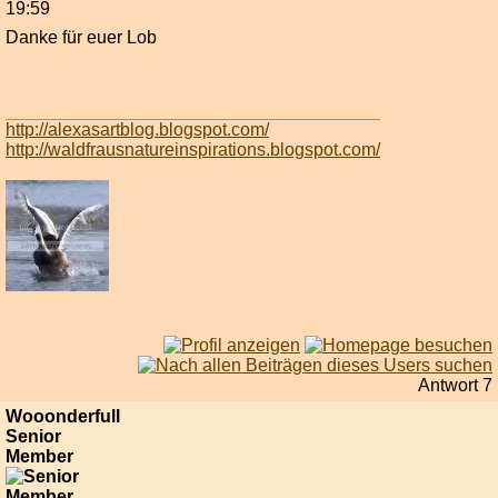
19:59
Danke für euer Lob
http://alexasartblog.blogspot.com/
http://waldfrausnatureinspirations.blogspot.com/
Antwort 7
Wooonderfull
Senior
Member