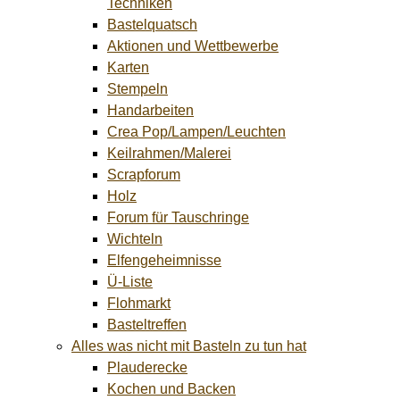
Techniken
Bastelquatsch
Aktionen und Wettbewerbe
Karten
Stempeln
Handarbeiten
Crea Pop/Lampen/Leuchten
Keilrahmen/Malerei
Scrapforum
Holz
Forum für Tauschringe
Wichteln
Elfengeheimnisse
Ü-Liste
Flohmarkt
Basteltreffen
Alles was nicht mit Basteln zu tun hat
Plauderecke
Kochen und Backen