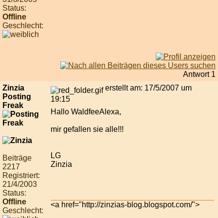
Status:
Offline
Geschlecht:
Antwort 1
Zinzia
erstellt am: 17/5/2007 um
Posting
19:15
Freak
Hallo WaldfeeAlexa,
mir gefallen sie alle!!!
LG
Beiträge
Zinzia
2217
Registriert:
21/4/2003
Status:
Offline
<a href="http://zinzias-blog.blogspot.com/">
Geschlecht: