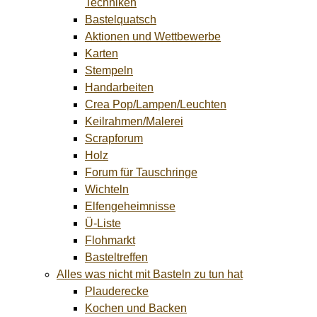
Techniken
Bastelquatsch
Aktionen und Wettbewerbe
Karten
Stempeln
Handarbeiten
Crea Pop/Lampen/Leuchten
Keilrahmen/Malerei
Scrapforum
Holz
Forum für Tauschringe
Wichteln
Elfengeheimnisse
Ü-Liste
Flohmarkt
Basteltreffen
Alles was nicht mit Basteln zu tun hat
Plauderecke
Kochen und Backen