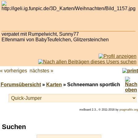
verpatet mit Rumpelwicht, Sunny77
Elfenmami von BabyTeufelchen, Glitzersteinchen
« vorheriges
nächstes »
Forumsübersicht
»
Karten
» Schneemann sportlich
mxBoard 2.3., © 2011-2016 by
pragmaMx.org
Play
Suchen
best
casino