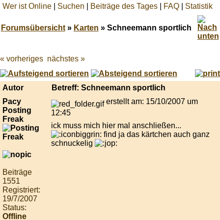
Wer ist Online
|
Suchen
|
Beiträge des Tages
|
FAQ
|
Statistik
Forumsübersicht
»
Karten
» Schneemann sportlich
« vorheriges
nächstes »
Best
online
live
casino
Autor
Betreff: Schneemann sportlich
reviews.
Pacy
erstellt am: 15/10/2007 um
Posting
12:45
Freak
ick muss mich hier mal anschließen...
find ja das kärtchen auch ganz
schnuckelig
Beiträge
1551
Registriert:
19/7/2007
Status:
Offline