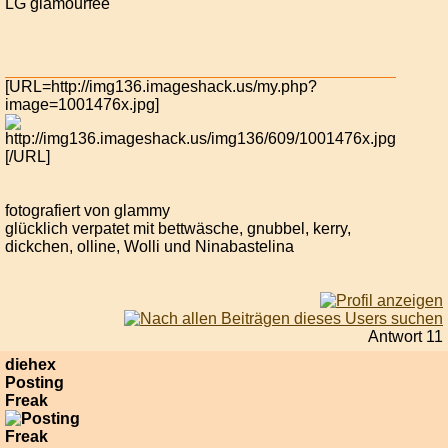
LG glamourfee
[URL=http://img136.imageshack.us/my.php?
image=1001476x.jpg]
[/URL]
fotografiert von glammy
glücklich verpatet mit bettwäsche, gnubbel, kerry,
dickchen, olline, Wolli und Ninabastelina
Antwort 11
diehex
Posting
Freak