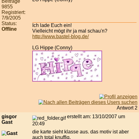
Beiträge
9855
Registriert:
7/9/2005
Status:
Ich lade Euch ein!
Offline
Vielleicht mögt ihr ja mal schau'n?
http://www.bastel-blog.de/
LG Hippe (Conny)
Antwort 2
gisgor
erstellt am: 13/10/2007 um
Gast
20:49
die karte sieht klasse aus. das motiv ist aber
auch total knuffig.