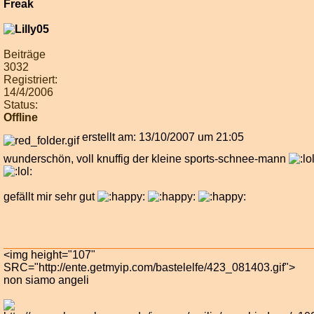
Beiträge
3032
Registriert:
14/4/2006
Status:
Offline
erstellt am: 13/10/2007 um 21:05
wunderschön, voll knuffig der kleine sports-schnee-mann
gefällt mir sehr gut
<img height="107"
SRC="http://ente.getmyip.com/bastelelfe/423_081403.gif">
non siamo angeli