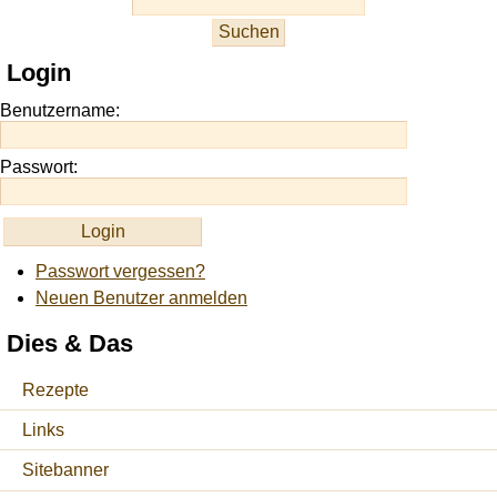
slots
at
this
Login
site
https://onlineslots.money/
.
Benutzername:
Passwort:
Passwort vergessen?
Neuen Benutzer anmelden
Dies & Das
Rezepte
Links
Sitebanner