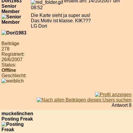
Dori1983
erstellt am: 14/10/2007 um
Senior
08:52
Member
Die Karte sieht ja super aus!
Das Motiv ist klasse. KIK???
LG Dori
Beiträge
278
Registriert:
26/6/2007
Status:
Offline
Geschlecht:
Antwort 8
muckelinchen
Posting Freak