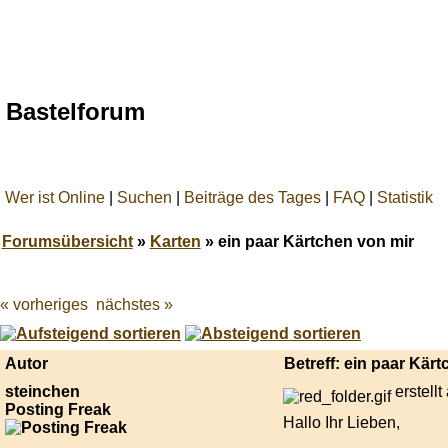
Bastelforum
Wer ist Online
|
Suchen
|
Beiträge des Tages
|
FAQ
|
Statistik
Forumsübersicht
»
Karten
» ein paar Kärtchen von mir
« vorheriges
nächstes »
Best
online
live
casino
Autor
Betreff: ein paar Kär
reviews.
steinchen
erstell
Posting Freak
Hallo Ihr Lieben,