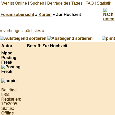
Wer ist Online
|
Suchen
|
Beiträge des Tages
|
FAQ
|
Statistik
Forumsübersicht
»
Karten
» Zur Hochzeit
« vorheriges
nächstes »
Best
online
live
casino
Autor
Betreff: Zur Hochzeit
reviews.
hippe
Posting
Freak
Beiträge
9855
Registriert:
7/9/2005
Status:
Offline