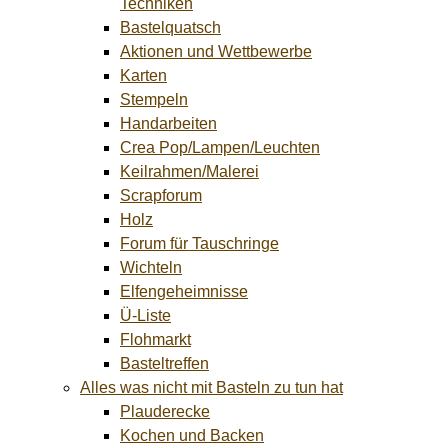
Techniken
Bastelquatsch
Aktionen und Wettbewerbe
Karten
Stempeln
Handarbeiten
Crea Pop/Lampen/Leuchten
Keilrahmen/Malerei
Scrapforum
Holz
Forum für Tauschringe
Wichteln
Elfengeheimnisse
Ü-Liste
Flohmarkt
Basteltreffen
Alles was nicht mit Basteln zu tun hat
Plauderecke
Kochen und Backen