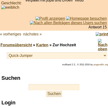
Verpatet mit jopa und Droelf *freuu*
Geschlecht:
Antwort 15
« vorheriges
nächstes »
Forumsübersicht
»
Karten
» Zur Hochzeit
mxBoard 2.3., © 2011-2016 by
pragmaMx.org
Play
Suchen
best
casino
slots
at
this
Login
site
https://onlineslots.money/
.