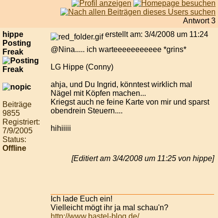
Antwort 3
hippe
erstellt am: 3/4/2008 um 11:24
Posting
@Nina..... ich warteeeeeeeeeee *grins*
Freak
LG Hippe (Conny)
ahja, und Du Ingrid, könntest wirklich mal
Nägel mit Köpfen machen...
Kriegst auch ne feine Karte von mir und sparst
Beiträge
obendrein Steuern....
9855
Registriert:
hihiiiii
7/9/2005
Status:
Offline
[Editiert am 3/4/2008 um 11:25 von hippe]
Ich lade Euch ein!
Vielleicht mögt ihr ja mal schau'n?
http://www.bastel-blog.de/