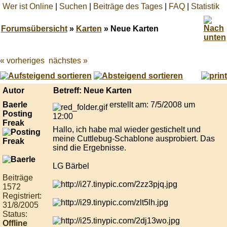
Wer ist Online
|
Suchen
|
Beiträge des Tages
|
FAQ
|
Statistik
Forumsübersicht
»
Karten
» Neue Karten
« vorheriges
nächstes »
Best
online
live
casino
Autor
Betreff: Neue Karten
reviews.
Baerle
erstellt am: 7/5/2008 um
Posting
12:00
Freak
Hallo, ich habe mal wieder gestichelt und
meine Cuttlebug-Schablone ausprobiert. Das
sind die Ergebnisse.
LG Bärbel
Beiträge
1572
Registriert:
31/8/2005
Status:
Offline