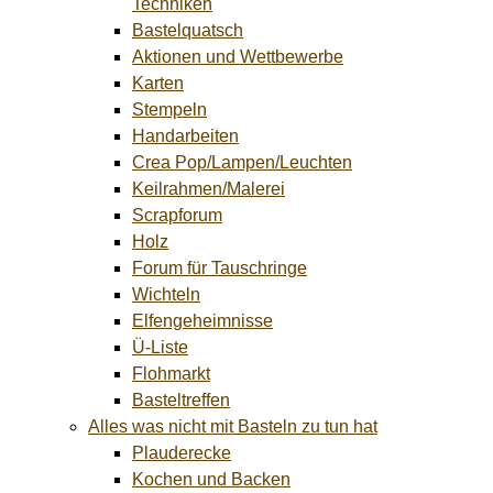
Techniken
Bastelquatsch
Aktionen und Wettbewerbe
Karten
Stempeln
Handarbeiten
Crea Pop/Lampen/Leuchten
Keilrahmen/Malerei
Scrapforum
Holz
Forum für Tauschringe
Wichteln
Elfengeheimnisse
Ü-Liste
Flohmarkt
Basteltreffen
Alles was nicht mit Basteln zu tun hat
Plauderecke
Kochen und Backen