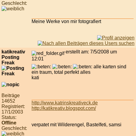
Geschlecht:
Meine Werke von mir fotografiert
katikreativ
erstellt am: 7/5/2008 um
Posting
12:01
Freak
alle karten sind
ein traum, total perfekt alles
kati
Beiträge
14652
http://www.katrinskreativeck.de
Registriert:
http://katikreativ.blogspot.com/
17/1/2003
Status:
Offline
verpatet mit Wilderengel, Bastelfeti, samsi
Geschlecht: