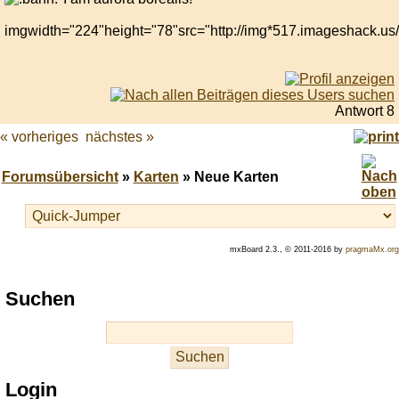
imgwidth="224"height="78"src="http://img*517.imageshack.us
Antwort 8
« vorheriges
nächstes »
Forumsübersicht
»
Karten
» Neue Karten
mxBoard 2.3., © 2011-2016 by
pragmaMx.org
Play
Suchen
best
casino
slots
at
this
Login
site