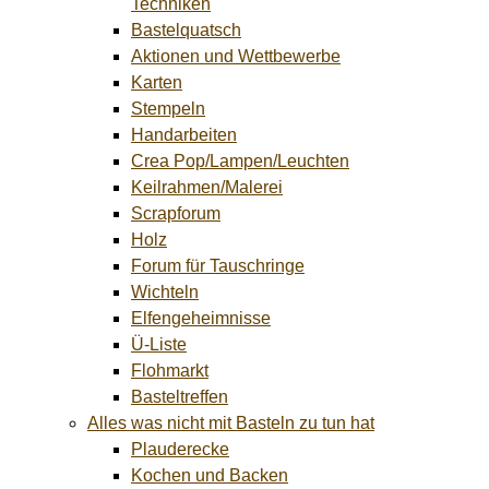
Techniken
Bastelquatsch
Aktionen und Wettbewerbe
Karten
Stempeln
Handarbeiten
Crea Pop/Lampen/Leuchten
Keilrahmen/Malerei
Scrapforum
Holz
Forum für Tauschringe
Wichteln
Elfengeheimnisse
Ü-Liste
Flohmarkt
Basteltreffen
Alles was nicht mit Basteln zu tun hat
Plauderecke
Kochen und Backen