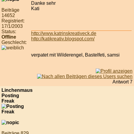
Danke sehr
Kati
Beiträge
14652
Registriert:
17/1/2003
Status:
http://www.katrinskreativeck.de
Offline
http://katikreativ.blogspot.com/
Geschlecht:
verpatet mit Wilderengel, Bastelfeti, samsi
Antwort 7
Linchenmaus
Posting
Freak
Beiträge 829