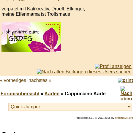
verpatet mit Katikreativ, Droelf, Elkinger,
meine Elfenmama ist Trollsmaus
« vorheriges
nächstes »
Forumsübersicht
»
Karten
» Cappuccino Karte
mxBoard 2.3., © 2011-2016 by
pragmaMx.org
Play