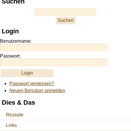
Suchen
best
casino
slots
at
this
Login
site
https://onlineslots.money/
.
Benutzername:
Passwort:
Passwort vergessen?
Neuen Benutzer anmelden
Dies & Das
Rezepte
Links