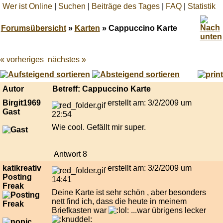
Wer ist Online
|
Suchen
|
Beiträge des Tages
|
FAQ
|
Statistik
Forumsübersicht
»
Karten
» Cappuccino Karte
« vorheriges
nächstes »
Best
online
live
casino
Autor
Betreff: Cappuccino Karte
reviews.
Birgit1969
erstellt am: 3/2/2009 um
Gast
22:54
Wie cool. Gefällt mir super.
Antwort 8
katikreativ
erstellt am: 3/2/2009 um
Posting
14:41
Freak
Deine Karte ist sehr schön , aber besonders
nett find ich, dass die heute in meinem
Briefkasten war
...war übrigens lecker