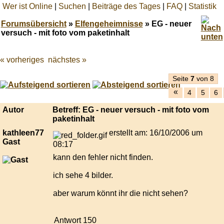
Wer ist Online
|
Suchen
|
Beiträge des Tages
|
FAQ
|
Statistik
Forumsübersicht
»
Elfengeheimnisse
» EG - neuer
versuch - mit foto vom paketinhalt
« vorheriges
nächstes »
Best
online
live
Seite
7
von 8
casino
«
4
5
6
reviews.
Autor
Betreff: EG - neuer versuch - mit foto vom
paketinhalt
kathleen77
erstellt am: 16/10/2006 um
Gast
08:17
kann den fehler nicht finden.
ich sehe 4 bilder.
aber warum könnt ihr die nicht sehen?
Antwort 150