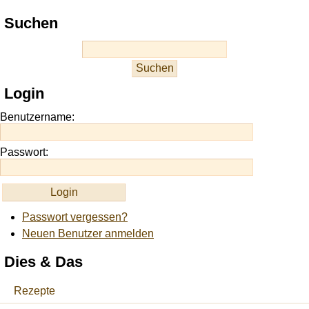
Play
Suchen
best
casino
slots
at
this
Login
site
https://onlineslots.money/
.
Benutzername:
Passwort:
Passwort vergessen?
Neuen Benutzer anmelden
Dies & Das
Rezepte