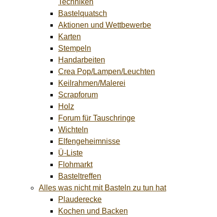
Techniken
Bastelquatsch
Aktionen und Wettbewerbe
Karten
Stempeln
Handarbeiten
Crea Pop/Lampen/Leuchten
Keilrahmen/Malerei
Scrapforum
Holz
Forum für Tauschringe
Wichteln
Elfengeheimnisse
Ü-Liste
Flohmarkt
Basteltreffen
Alles was nicht mit Basteln zu tun hat
Plauderecke
Kochen und Backen