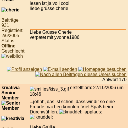
lesen ist ja voll cool
liebe grüsse cherie
Beiträge
931
Registriert:
Liebe Grüsse Cherie
2/6/2005
verpatet mit yvonne1986
Status:
Offline
Geschlecht:
Antwort 170
kreativia
erstellt am: 27/10/2006 um
Senior
18:46
Member
...jöhhh, das ist schön, dass wir dir so eine
Freude machen konnten. Viel Spaß beim
Durchwühlen.
:applaus:
Liebe Grüße,