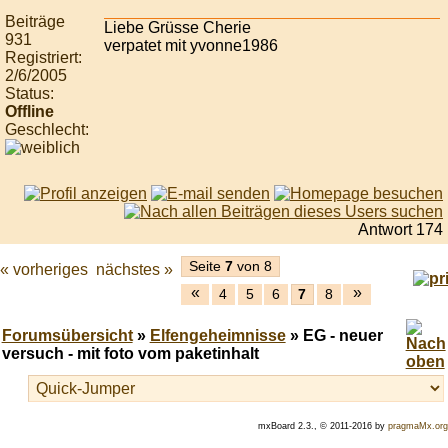
Beiträge
Liebe Grüsse Cherie
931
verpatet mit yvonne1986
Registriert:
2/6/2005
Status:
Offline
Geschlecht:
Antwort 174
Seite
7
von 8
« vorheriges
nächstes »
«
»
4
5
6
7
8
Forumsübersicht
»
Elfengeheimnisse
» EG - neuer
versuch - mit foto vom paketinhalt
mxBoard 2.3., © 2011-2016 by
pragmaMx.org