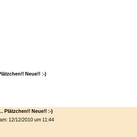
lätzchen!! Neue!! :-)
.. Plätzchen!! Neue!! :-)
t am: 12/12/2010 um 11:44