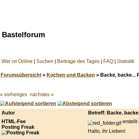
Bastelforum
Wer ist Online
|
Suchen
|
Beiträge des Tages
|
FAQ
|
Statistik
Forumsübersicht
»
Kochen und Backen
» Backe, backe... P
« vorheriges
nächstes »
Best
online
live
casino
Autor
Betreff: Backe, backe.
reviews.
HTML-Fee
erstell
Posting Freak
Hallo, ihr Lieben!