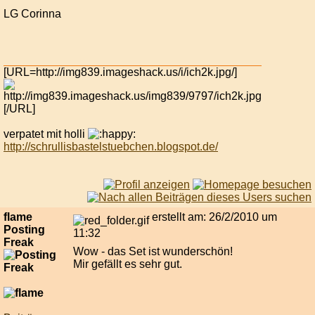
LG Corinna
[URL=http://img839.imageshack.us/i/ich2k.jpg/]
[/URL]
verpatet mit holli
http://schrullisbastelstuebchen.blogspot.de/
flame
erstellt am: 26/2/2010 um
Posting
11:32
Freak
Wow - das Set ist wunderschön!
Mir gefällt es sehr gut.