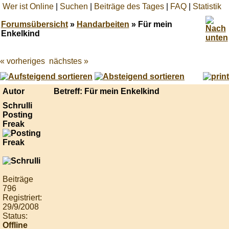
Wer ist Online
|
Suchen
|
Beiträge des Tages
|
FAQ
|
Statistik
Forumsübersicht
»
Handarbeiten
» Für mein
Enkelkind
« vorheriges
nächstes »
Best
online
live
casino
Autor
Betreff: Für mein Enkelkind
reviews.
Schrulli
Posting
Freak
Beiträge
796
Registriert:
29/9/2008
Status:
Offline