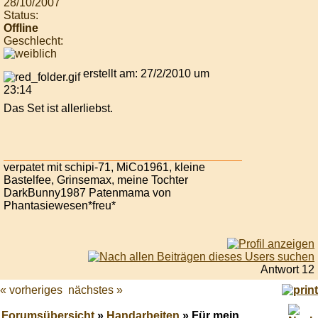
28/10/2007
Status:
Offline
Geschlecht:
erstellt am: 27/2/2010 um
23:14
Das Set ist allerliebst.
verpatet mit schipi-71, MiCo1961, kleine
Bastelfee, Grinsemax, meine Tochter
DarkBunny1987 Patenmama von
Phantasiewesen*freu*
Antwort 12
« vorheriges
nächstes »
Forumsübersicht
»
Handarbeiten
» Für mein