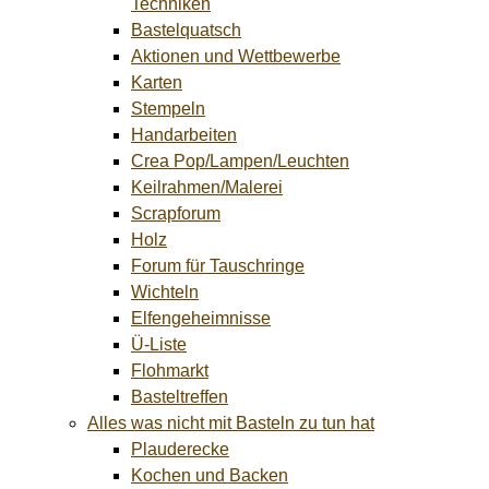
Techniken
Bastelquatsch
Aktionen und Wettbewerbe
Karten
Stempeln
Handarbeiten
Crea Pop/Lampen/Leuchten
Keilrahmen/Malerei
Scrapforum
Holz
Forum für Tauschringe
Wichteln
Elfengeheimnisse
Ü-Liste
Flohmarkt
Basteltreffen
Alles was nicht mit Basteln zu tun hat
Plauderecke
Kochen und Backen