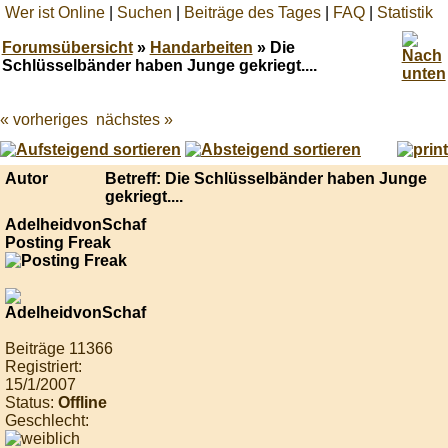
Wer ist Online
|
Suchen
|
Beiträge des Tages
|
FAQ
|
Statistik
Forumsübersicht
»
Handarbeiten
» Die
Schlüsselbänder haben Junge gekriegt....
« vorheriges
nächstes »
Best
online
live
casino
Autor
Betreff: Die Schlüsselbänder haben Junge
reviews.
gekriegt....
AdelheidvonSchaf
Posting Freak
Beiträge 11366
Registriert:
15/1/2007
Status:
Offline
Geschlecht: