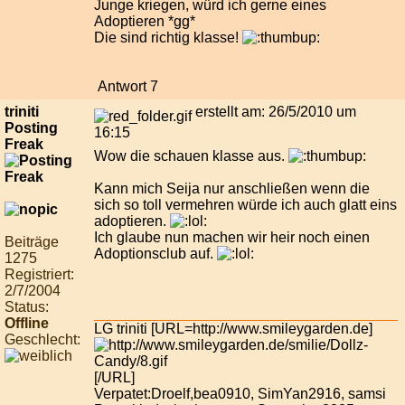
Junge kriegen, würd ich gerne eines
Adoptieren *gg*
Die sind richtig klasse!
Antwort 7
triniti
erstellt am: 26/5/2010 um
Posting
16:15
Freak
Wow die schauen klasse aus.
Kann mich Seija nur anschließen wenn die
sich so toll vermehren würde ich auch glatt eins
adoptieren.
Ich glaube nun machen wir heir noch einen
Beiträge
Adoptionsclub auf.
1275
Registriert:
2/7/2004
Status:
Offline
LG triniti [URL=http://www.smileygarden.de]
Geschlecht:
[/URL]
Verpatet:Droelf,bea0910, SimYan2916, samsi