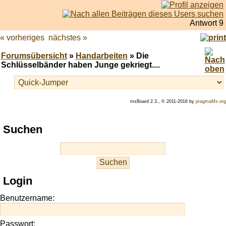
Antwort 9
« vorheriges
nächstes »
Forumsübersicht
»
Handarbeiten
» Die
Schlüsselbänder haben Junge gekriegt....
mxBoard 2.3., © 2011-2016 by
pragmaMx.org
Play
Suchen
best
casino
slots
at
this
Login
site
https://onlineslots.money/
.
Benutzername:
Passwort: