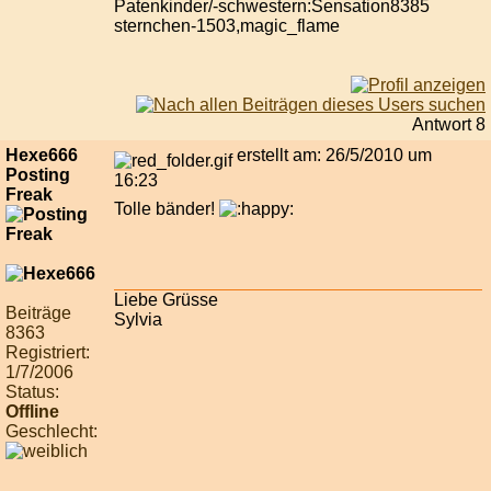
Patenkinder/-schwestern:Sensation8385
sternchen-1503,magic_flame
Antwort 8
Hexe666
erstellt am: 26/5/2010 um
Posting
16:23
Freak
Tolle bänder!
Liebe Grüsse
Beiträge
Sylvia
8363
Registriert:
1/7/2006
Status:
Offline
Geschlecht: