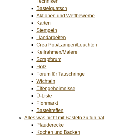
Techniken
Bastelquatsch
Aktionen und Wettbewerbe
Karten
Stempeln
Handarbeiten
Crea Pop/Lampen/Leuchten
Keilrahmen/Malerei
Scrapforum
Holz
Forum für Tauschringe
Wichteln
Elfengeheimnisse
Ü-Liste
Flohmarkt
Basteltreffen
Alles was nicht mit Basteln zu tun hat
Plauderecke
Kochen und Backen