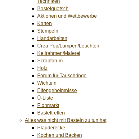
Techniken
Bastelquatsch
Aktionen und Wettbewerbe
Karten
Stempeln
Handarbeiten
Crea Pop/Lampen/Leuchten
Keilrahmen/Malerei
Scrapforum
Holz
Forum für Tauschringe
Wichteln
Elfengeheimnisse
Ü-Liste
Flohmarkt
Basteltreffen
Alles was nicht mit Basteln zu tun hat
Plauderecke
Kochen und Backen