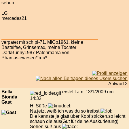
sehen.
LG
mercedes21
verpatet mit schipi-71, MiCo1961, kleine
Bastelfee, Grinsemax, meine Tochter
DarkBunny1987 Patenmama von
Phantasiewesen*freu*
Antwort 3
Bella
erstellt am: 13/1/2009 um
Bionda
14:32
Gast
Hi Süße
Na,jetzt weiß ich was du so treibst
Die kannste ja glatt über Kopf stricken,so leicht
schaun die aus(Gut für deine Auskurierung)
Sehen süß aus