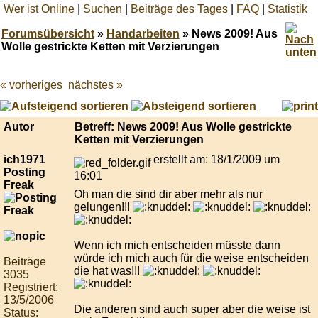
Wer ist Online
|
Suchen
|
Beiträge des Tages
|
FAQ
|
Statistik
Forumsübersicht
»
Handarbeiten
» News 2009! Aus
Wolle gestrickte Ketten mit Verzierungen
« vorheriges
nächstes »
Best
online
live
casino
Autor
Betreff: News 2009! Aus Wolle gestrickte
reviews.
Ketten mit Verzierungen
ich1971
erstellt am: 18/1/2009 um
Posting
16:01
Freak
Oh man die sind dir aber mehr als nur
gelungen!!!
Wenn ich mich entscheiden müsste dann
würde ich mich auch für die weise entscheiden
Beiträge
die hat was!!!
3035
Registriert:
13/5/2006
Die anderen sind auch super aber die weise ist
Status: