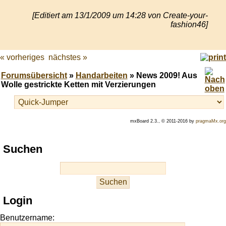
[Editiert am 13/1/2009 um 14:28 von Create-your-
fashion46]
« vorheriges
nächstes »
Forumsübersicht
»
Handarbeiten
» News 2009! Aus
Wolle gestrickte Ketten mit Verzierungen
mxBoard 2.3., © 2011-2016 by
pragmaMx.org
Play
Suchen
best
casino
slots
at
this
Login
site
https://onlineslots.money/
.
Benutzername: