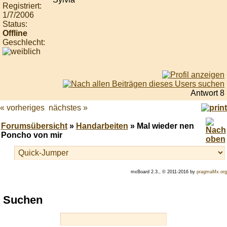
Registriert:
1/7/2006
Status:
Offline
Geschlecht:
Antwort 8
« vorheriges
nächstes »
Forumsübersicht
»
Handarbeiten
» Mal wieder nen
Poncho von mir
mxBoard 2.3., © 2011-2016 by
pragmaMx.org
Play
Suchen
best
casino
slots