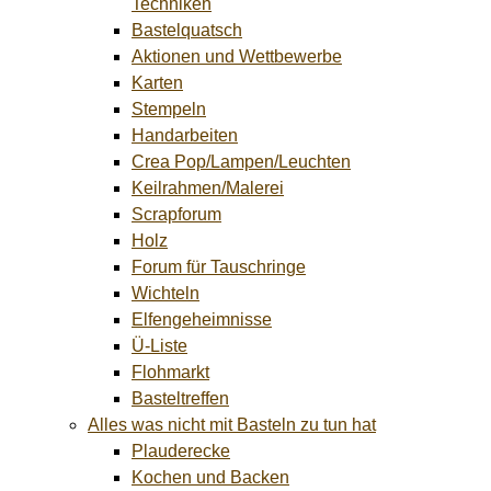
Techniken
Bastelquatsch
Aktionen und Wettbewerbe
Karten
Stempeln
Handarbeiten
Crea Pop/Lampen/Leuchten
Keilrahmen/Malerei
Scrapforum
Holz
Forum für Tauschringe
Wichteln
Elfengeheimnisse
Ü-Liste
Flohmarkt
Basteltreffen
Alles was nicht mit Basteln zu tun hat
Plauderecke
Kochen und Backen