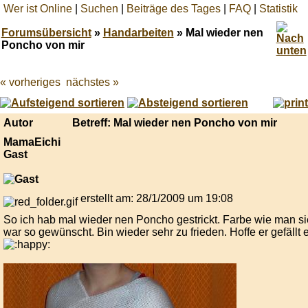
Wer ist Online
|
Suchen
|
Beiträge des Tages
|
FAQ
|
Statistik
Forumsübersicht
»
Handarbeiten
» Mal wieder nen
Poncho von mir
« vorheriges
nächstes »
Best
online
live
casino
Autor
Betreff: Mal wieder nen Poncho von mir
reviews.
MamaEichi
Gast
erstellt am: 28/1/2009 um 19:08
So ich hab mal wieder nen Poncho gestrickt. Farbe wie man sie
war so gewünscht. Bin wieder sehr zu frieden. Hoffe er gefällt