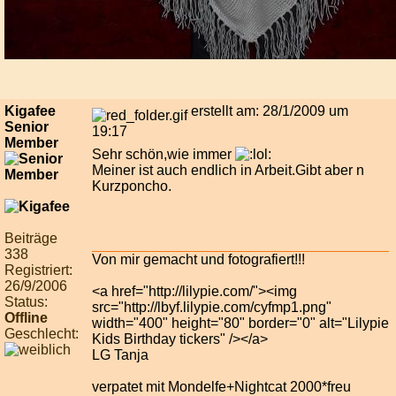
Kigafee
erstellt am: 28/1/2009 um
Senior
19:17
Member
Sehr schön,wie immer
Meiner ist auch endlich in Arbeit.Gibt aber n
Kurzponcho.
Beiträge
338
Von mir gemacht und fotografiert!!!
Registriert:
26/9/2006
<a href="http://lilypie.com/"><img
Status:
src="http://lbyf.lilypie.com/cyfmp1.png"
Offline
width="400" height="80" border="0" alt="Lilypie
Geschlecht:
Kids Birthday tickers" /></a>
LG Tanja
verpatet mit Mondelfe+Nightcat 2000*freu