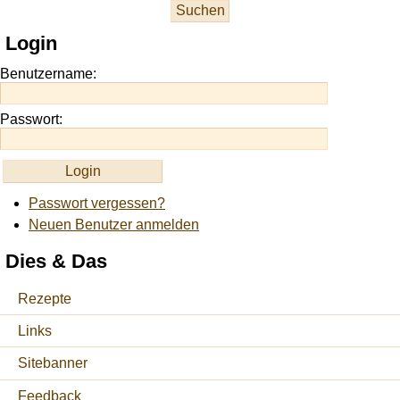
at
this
Login
site
https://onlineslots.money/
.
Benutzername:
Passwort:
Passwort vergessen?
Neuen Benutzer anmelden
Dies & Das
Rezepte
Links
Sitebanner
Feedback