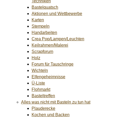
Techniken
Bastelquatsch
Aktionen und Wettbewerbe
Karten
Stempeln
Handarbeiten
Crea Pop/Lampen/Leuchten
Keilrahmen/Malerei
Scrapforum
Holz
Forum für Tauschringe
Wichteln
Elfengeheimnisse
Ü-Liste
Flohmarkt
Basteltreffen
Alles was nicht mit Basteln zu tun hat
Plauderecke
Kochen und Backen