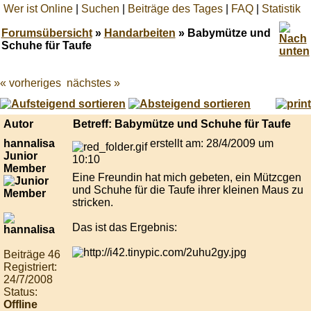
Wer ist Online
|
Suchen
|
Beiträge des Tages
|
FAQ
|
Statistik
Forumsübersicht
»
Handarbeiten
» Babymütze und
Schuhe für Taufe
« vorheriges
nächstes »
Best
online
live
casino
Autor
Betreff: Babymütze und Schuhe für Taufe
reviews.
hannalisa
erstellt am: 28/4/2009 um
Junior
10:10
Member
Eine Freundin hat mich gebeten, ein Mützcgen
und Schuhe für die Taufe ihrer kleinen Maus zu
stricken.
Das ist das Ergebnis:
Beiträge 46
Registriert:
24/7/2008
Status:
Offline