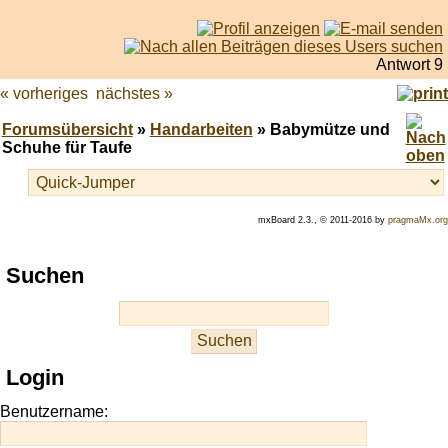
Antwort 9
« vorheriges
nächstes »
Forumsübersicht
»
Handarbeiten
» Babymütze und
Schuhe für Taufe
mxBoard 2.3., © 2011-2016 by
pragmaMx.org
Play
Suchen
best
casino
slots
at
this
Login
site
https://onlineslots.money/
.
Benutzername: