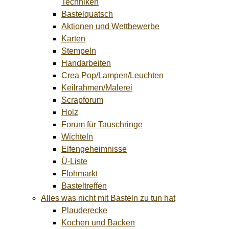
Techniken
Bastelquatsch
Aktionen und Wettbewerbe
Karten
Stempeln
Handarbeiten
Crea Pop/Lampen/Leuchten
Keilrahmen/Malerei
Scrapforum
Holz
Forum für Tauschringe
Wichteln
Elfengeheimnisse
Ü-Liste
Flohmarkt
Basteltreffen
Alles was nicht mit Basteln zu tun hat
Plauderecke
Kochen und Backen