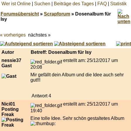
Wer ist Online
|
Suchen
|
Beiträge des Tages
|
FAQ
|
Statistik
Forumsübersicht
»
Scrapforum
» Dosenalbum für
Isy
« vorheriges
nächstes »
Best
online
live
casino
Autor
Betreff: Dosenalbum für Isy
reviews.
nessie37
erstellt am: 25/12/2017 um
Gast
20:08
Mir gefällt dein Album und die Idee auch sehr
gut!!!
Antwort 4
Nici01
erstellt am: 25/12/2017 um
Posting
19:40
Freak
Eine tolle Idee. Sehr schön gestaltetes Album