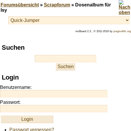
Forumsübersicht
»
Scrapforum
» Dosenalbum für
Isy
mxBoard 2.3., © 2011-2016 by
pragmaMx.org
Play
Suchen
best
casino
slots
at
this
Login
site
https://onlineslots.money/
.
Benutzername:
Passwort:
Passwort vergessen?