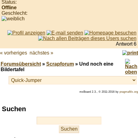
Status:
Offline
Geschlecht:
Antwort 6
« vorheriges
nächstes »
Forumsübersicht
»
Scrapforum
» Und noch eine
Bildertafel
mxBoard 2.3., © 2011-2016 by
pragmaMx.org
Play
Suchen
best
casino
slots
at
this