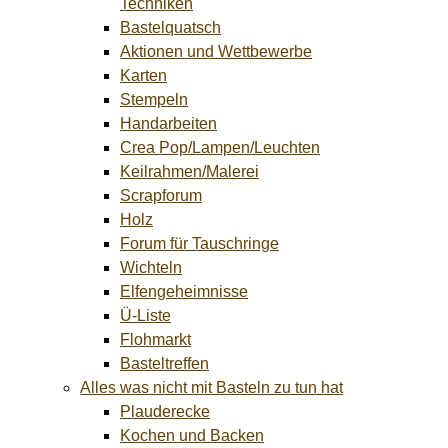
Techniken
Bastelquatsch
Aktionen und Wettbewerbe
Karten
Stempeln
Handarbeiten
Crea Pop/Lampen/Leuchten
Keilrahmen/Malerei
Scrapforum
Holz
Forum für Tauschringe
Wichteln
Elfengeheimnisse
Ü-Liste
Flohmarkt
Basteltreffen
Alles was nicht mit Basteln zu tun hat
Plauderecke
Kochen und Backen