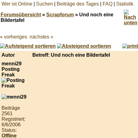
Wer ist Online
|
Suchen
|
Beiträge des Tages
|
FAQ
|
Statistik
Forumsübersicht
»
Scrapforum
» Und noch eine
Bildertafel
« vorheriges
nächstes »
Best
online
live
casino
Autor
Betreff: Und noch eine Bildertafel
reviews.
menni29
Posting
Freak
Beiträge
2561
Registriert:
6/6/2006
Status:
Offline