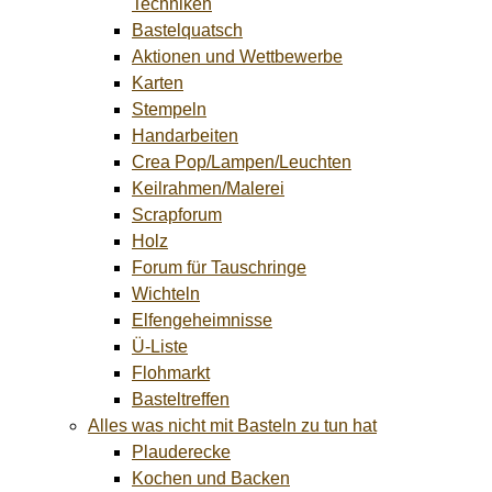
Techniken
Bastelquatsch
Aktionen und Wettbewerbe
Karten
Stempeln
Handarbeiten
Crea Pop/Lampen/Leuchten
Keilrahmen/Malerei
Scrapforum
Holz
Forum für Tauschringe
Wichteln
Elfengeheimnisse
Ü-Liste
Flohmarkt
Basteltreffen
Alles was nicht mit Basteln zu tun hat
Plauderecke
Kochen und Backen