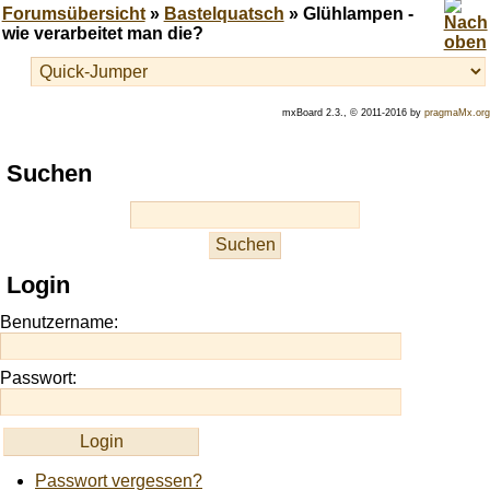
Forumsübersicht
»
Bastelquatsch
» Glühlampen -
wie verarbeitet man die?
mxBoard 2.3., © 2011-2016 by
pragmaMx.org
Play
Suchen
best
casino
slots
at
this
Login
site
https://onlineslots.money/
.
Benutzername:
Passwort:
Passwort vergessen?