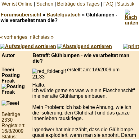
Wer ist Online
|
Suchen
|
Beiträge des Tages
|
FAQ
|
Statistik
Forumsübersicht
»
Bastelquatsch
» Glühlampen -
wie verarbeitet man die?
« vorheriges
nächstes »
Best
online
live
casino
Autor
Betreff: Glühlampen - wie verarbeitet man
reviews.
die?
Teeei
erstellt am: 1/9/2009 um
Posting
21:33
Freak
Hallo,
ich würde gerne so was wie ein Flaschenschiff
in einer alte Glühlampe einbauen.
Mein Problem: Ich hab keine Ahnung, wie ich
die Isolierung, den Glühdraht und das ganze
Beiträge
Innenleben rauskriege.
2330
Registriert:
Irgendwer hat mir erzählt, dass die Glühlampe
16/8/2009
quasi explodiert, wenn man sie anbohrt. Darum
Status: