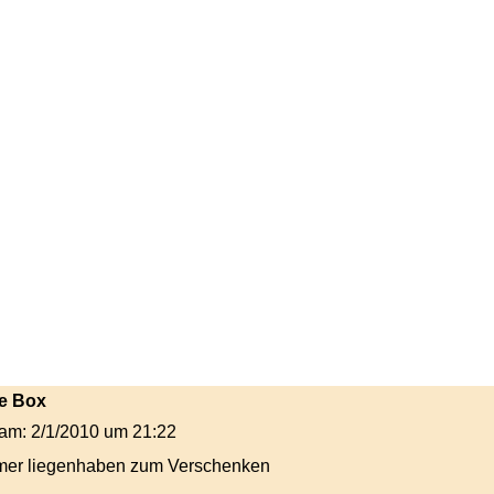
ne Box
t am: 2/1/2010 um 21:22
mer liegenhaben zum Verschenken