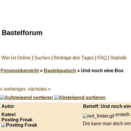
Bastelforum
Wer ist Online
|
Suchen
|
Beiträge des Tages
|
FAQ
|
Statistik
Forumsübersicht
»
Bastelquatsch
» Und noch eine Box
« vorheriges
nächstes »
Best
online
live
casino
Autor
Betreff: Und noch ei
reviews.
Katevi
erstell
Posting Freak
Die kann man doch im