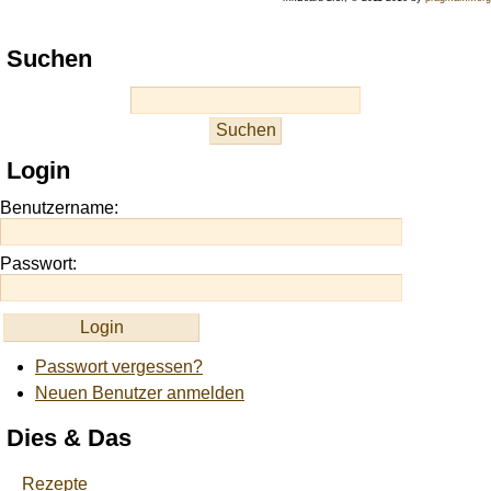
Play
Suchen
best
casino
slots
at
this
Login
site
https://onlineslots.money/
.
Benutzername:
Passwort:
Passwort vergessen?
Neuen Benutzer anmelden
Dies & Das
Rezepte