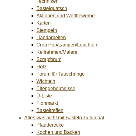
Techniken
Bastelquatsch
Aktionen und Wettbewerbe
Karten
Stempeln
Handarbeiten
Crea Pop/Lampen/Leuchten
Keilrahmen/Malerei
Scrapforum
Holz
Forum für Tauschringe
Wichteln
Elfengeheimnisse
Ü-Liste
Flohmarkt
Basteltreffen
Alles was nicht mit Basteln zu tun hat
Plauderecke
Kochen und Backen