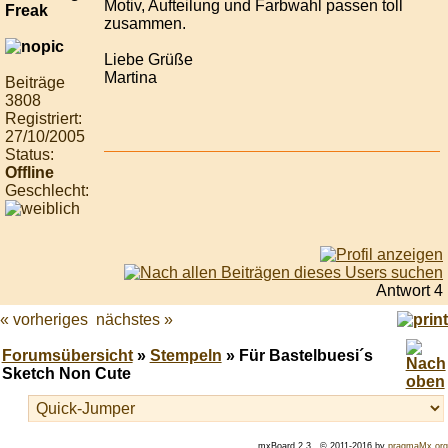
Motiv, Aufteilung und Farbwahl passen toll
zusammen.
Liebe Grüße
Martina
Beiträge
3808
Registriert:
27/10/2005
Status:
Offline
Geschlecht:
Antwort 4
« vorheriges
nächstes »
Forumsübersicht
»
Stempeln
» Für Bastelbuesi´s
Sketch Non Cute
mxBoard 2.3., © 2011-2016 by
pragmaMx.org