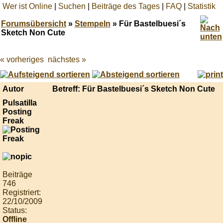
Wer ist Online
|
Suchen
|
Beiträge des Tages
|
FAQ
|
Statistik
Forumsübersicht
»
Stempeln
» Für Bastelbuesi´s
Sketch Non Cute
« vorheriges
nächstes »
Best
online
live
casino
Autor
Betreff: Für Bastelbuesi´s Sketch Non Cute
reviews.
Pulsatilla
Posting
Freak
Beiträge
746
Registriert:
22/10/2009
Status:
Offline