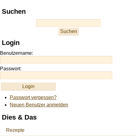
Play
Suchen
best
casino
slots
at
this
Login
site
https://onlineslots.money/
.
Benutzername:
Passwort:
Passwort vergessen?
Neuen Benutzer anmelden
Dies & Das
Rezepte