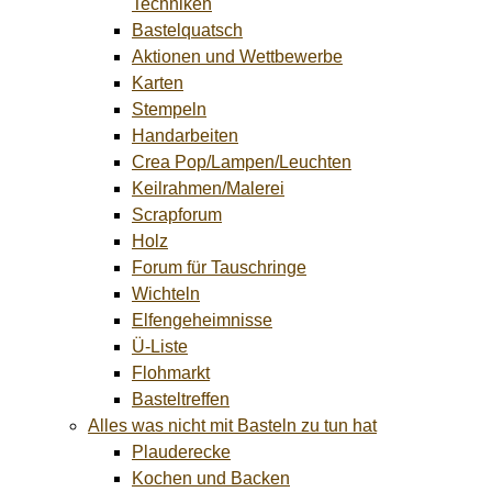
Techniken
Bastelquatsch
Aktionen und Wettbewerbe
Karten
Stempeln
Handarbeiten
Crea Pop/Lampen/Leuchten
Keilrahmen/Malerei
Scrapforum
Holz
Forum für Tauschringe
Wichteln
Elfengeheimnisse
Ü-Liste
Flohmarkt
Basteltreffen
Alles was nicht mit Basteln zu tun hat
Plauderecke
Kochen und Backen