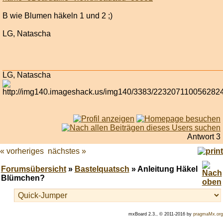
B wie Blumen häkeln 1 und 2 ;)
LG, Natascha
LG, Natascha
Antwort 3
« vorheriges
nächstes »
Forumsübersicht
»
Bastelquatsch
» Anleitung Häkel
Blümchen?
mxBoard 2.3., © 2011-2016 by
pragmaMx.org