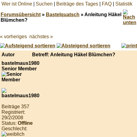
Wer ist Online
|
Suchen
|
Beiträge des Tages
|
FAQ
|
Statistik
Forumsübersicht
»
Bastelquatsch
» Anleitung Häkel
Blümchen?
« vorheriges
nächstes »
Best
online
live
casino
Autor
Betreff: Anleitung Häkel Blümchen?
reviews.
bastelmaus1980
Senior Member
Beiträge 357
Registriert:
29/2/2008
Status:
Offline
Geschlecht: