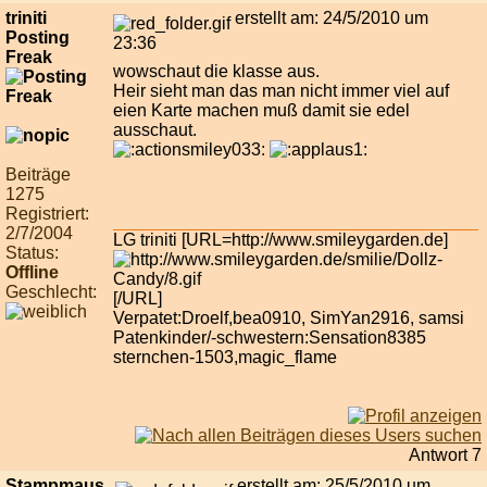
triniti
erstellt am: 24/5/2010 um
Posting
23:36
Freak
wowschaut die klasse aus.
Heir sieht man das man nicht immer viel auf
eien Karte machen muß damit sie edel
ausschaut.
Beiträge
1275
Registriert:
2/7/2004
LG triniti [URL=http://www.smileygarden.de]
Status:
Offline
Geschlecht:
[/URL]
Verpatet:Droelf,bea0910, SimYan2916, samsi
Patenkinder/-schwestern:Sensation8385
sternchen-1503,magic_flame
Antwort 7
Stampmaus
erstellt am: 25/5/2010 um