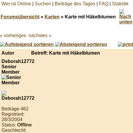
Wer ist Online
|
Suchen
|
Beiträge des Tages
|
FAQ
|
Statistik
Forumsübersicht
»
Karten
» Karte mit Häkelblumen
« vorheriges
nächstes »
Best
online
live
casino
Autor
Betreff: Karte mit Häkelblumen
reviews.
Deborah12772
Senior
Member
Beiträge 462
Registriert:
28/3/2004
Status:
Offline
Geschlecht: