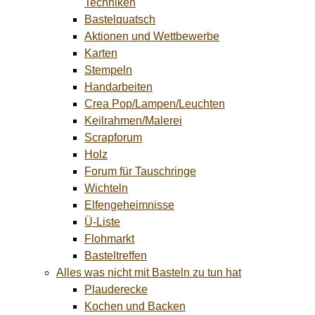
Techniken
Bastelquatsch
Aktionen und Wettbewerbe
Karten
Stempeln
Handarbeiten
Crea Pop/Lampen/Leuchten
Keilrahmen/Malerei
Scrapforum
Holz
Forum für Tauschringe
Wichteln
Elfengeheimnisse
Ü-Liste
Flohmarkt
Basteltreffen
Alles was nicht mit Basteln zu tun hat
Plauderecke
Kochen und Backen