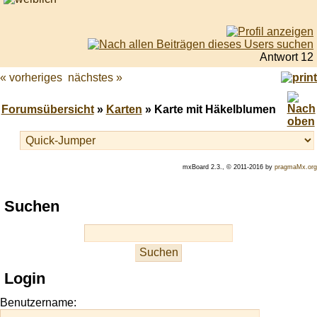
Antwort 12
« vorheriges
nächstes »
Forumsübersicht
»
Karten
» Karte mit Häkelblumen
mxBoard 2.3., © 2011-2016 by
pragmaMx.org
Play
Suchen
best
casino
slots
at
this
Login
site
https://onlineslots.money/
.
Benutzername: